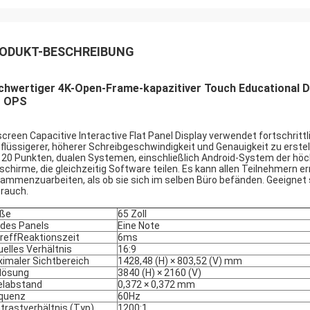
ODUKT-BESCHREIBUNG
hwertiger 4K-Open-Frame-kapazitiver Touch Educational Dig
t OPS
screen Capacitive Interactive Flat Panel Display verwendet fortschritt
 flüssigerer, höherer Schreibgeschwindigkeit und Genauigkeit zu erstel
 20 Punkten, dualen Systemen, einschließlich Android-System der h
dschirme, die gleichzeitig Software teilen. Es kann allen Teilnehmern
ammenzuarbeiten, als ob sie sich im selben Büro befänden. Geeignet s
rauch.
öße
65 Zoll
 des Panels
Eine Note
reff
Reaktionszeit
6ms
uelles Verhältnis
16:9
imaler Sichtbereich
1428,48 (H) × 803,52 (V) mm
lösung
3840 (H) × 2160 (V)
elabstand
0,372 × 0,372 mm
quenz
60Hz
trastverhältnis (Typ)
1200:1