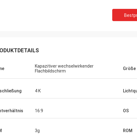
Bestpr
ODUKTDETAILS
Kapazitiver wechselwirkender
me
Größe
Flachbildschirm
schließung
4 K
Lichtq
htverhältnis
16:9
OS
M
3g
ROM