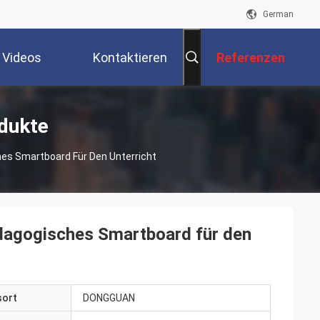
German
Videos
Kontaktieren
Referenzen
Sie Uns
odukte
hes Smartboard Für Den Unterricht
ädagogisches Smartboard für den
sort
DONGGUAN