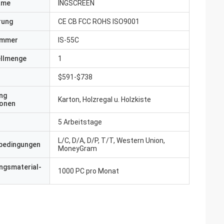
ame
INGSCREEN
erung
CE CB FCC ROHS ISO9001
ummer
IS-55C
ellmenge
1
$591-$738
ng
Karton, Holzregal u. Holzkiste
ionen
5 Arbeitstage
L/C, D/A, D/P, T/T, Western Union,
bedingungen
MoneyGram
ngsmaterial-
1000 PC pro Monat