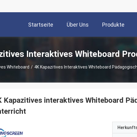
Startseite
Über Uns
Produkte
itives Interaktives Whiteboard Pr
ives Whiteboard
/
4K Kapazitives Interaktives Whiteboard Pädagogisc
 Kapazitives interaktives Whiteboard P
terricht
Herkunft