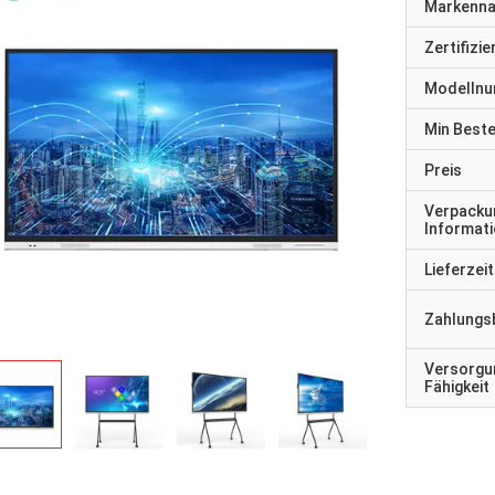
Markenn
Zertifizi
Modelln
Min Best
Preis
Verpacku
Informat
Lieferzeit
Zahlungs
Versorgu
Fähigkeit