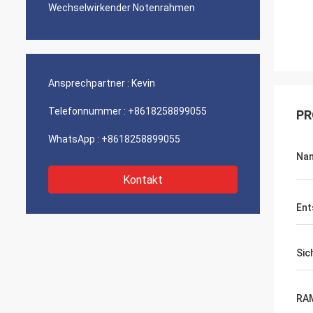
Wechselwirkender Notenrahmen
Ansprechpartner :
Kevin
Telefonnummer :
+8618258899055
PR
WhatsApp :
+8618258899055
Na
Kontakt
Ent
Sic
RA