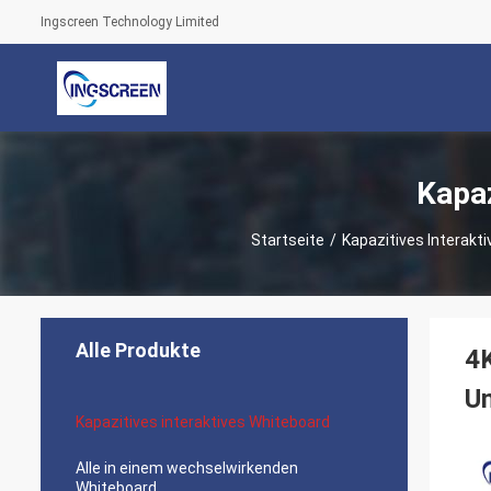
Ingscreen Technology Limited
Kapaz
Startseite
/
Kapazitives Interakt
Alle Produkte
4K
Un
Kapazitives interaktives Whiteboard
Alle in einem wechselwirkenden
Whiteboard