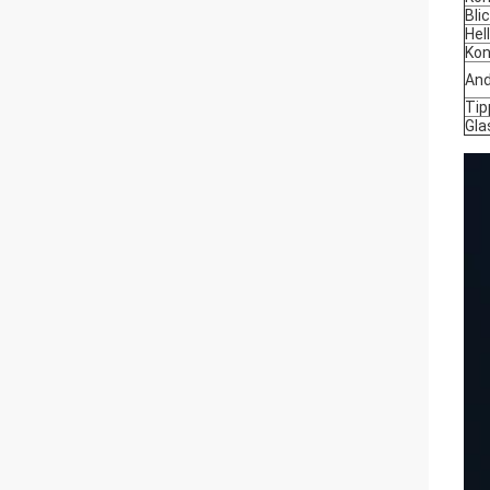
Bli
Hel
Kon
And
Tip
Gla