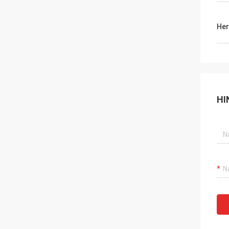
Her
HI