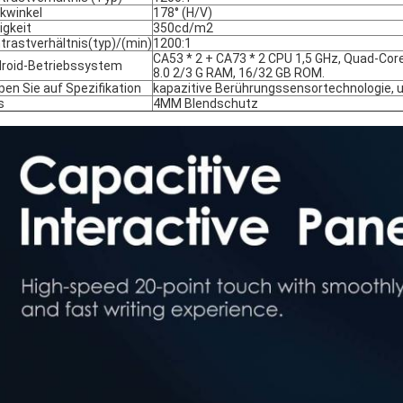
ckwinkel
178° (H/V)
ligkeit
350cd/m2
trastverhältnis(typ)/(min)
1200:1
CA53 * 2 + CA73 * 2 CPU 1,5 GHz, Quad-Co
roid-Betriebssystem
8.0 2/3 G RAM, 16/32 GB ROM.
pen Sie auf Spezifikation
kapazitive Berührungssensortechnologie, 
s
4MM Blendschutz