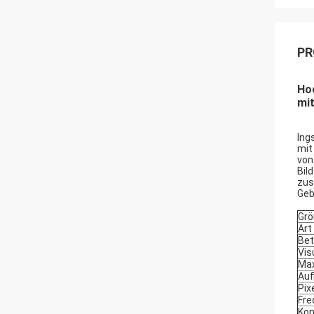
PR
Hoc
mi
Ing
mit
von
Bil
zus
Geb
Gr
Art
Bet
Vis
Max
Auf
Pix
Fre
Kon