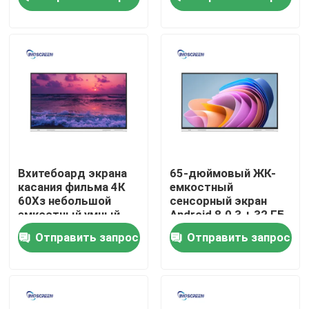
О Компании
Наша фабрика
контроль качества
контактные данные
Вхитебоард экрана
65-дюймовый ЖК-
касания фильма 4К
емкостный
60Хз небольшой
сенсорный экран
Отправить запрос
емкостный умный
Android 8.0 3 + 32 ГБ
для учить
онлайн смарт-доска
Отправить запрос
Отправить запрос
бесплатно
Емкостная интерактивная доска
Все в одном взаимодействующем Whiteboard