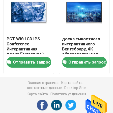
Whiteboard инфракрасн взаимодействующее
Интерактивная черная доска
PCT Wifi LCD IPS
доска емкостного
Conference
интерактивного
взаимодействующая индикаторная панель
Интерактивная
Вхитебоард 4К
доска Емкостный
образовательная
монитор с
умная для учить
Стена LCD видео-
Отправить запрос
Отправить запрос
сенсорным экраном
Киоск signage цифров
Главная страница
Карта сайта
контактные данные
Desktop Site
Умный ПК OPS
Карта сайта
Политика уединения
Взаимодействующая стойка Whiteboard