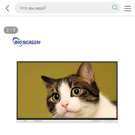
2
/
5