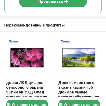
Продолжать
Порекомендованные продукты
Главная страница
доска ЛКД цифров
Доски емкостного
сенсорного экрана
экрана касания 55
Продукция
55Инч 4К УХД Олед
дюймов умные
емкостная умная для
взаимодействующие
учить
для образования
Отправить запрос
Отправить запрос
Ролики