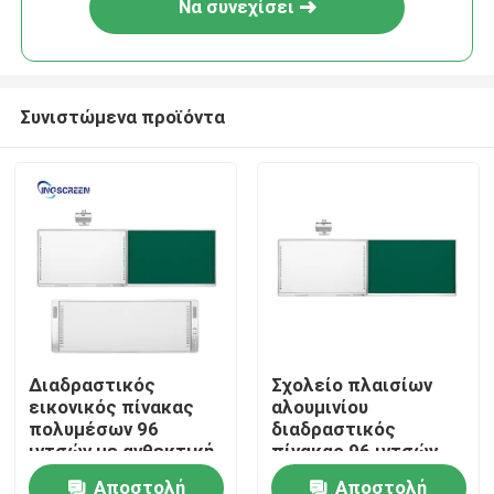
Να συνεχίσει
Συνιστώμενα προϊόντα
Αρχική Σελίδα
Διαδραστικός
Σχολείο πλαισίων
εικονικός πίνακας
αλουμινίου
Προϊόντα
πολυμέσων 96
διαδραστικός
ιντσών με ανθεκτική
πίνακας 96 ιντσών
οθόνη αφής για
Smart All In One
Αποστολή
Αποστολή
Βίντεο