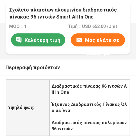
Σχολείο πλαισίων αλουμινίου διαδραστικός
πίνακας 96 ιντσών Smart All In One
MOQ：1
Τιμή：USD 652.00 /Unit
Καλύτερη τιμή
Μας ελάτε σε
επαφή με
Περιγραφή προϊόντων
Διαδραστικός πίνακας 96 ιντσών A
ll In One
,
Έξυπνος Διαδραστικός Πίνακας Όλ
Υψηλό φως:
α σε Ένα
,
Διαδραστικός πίνακας πολυμέσων
96 ιντσών