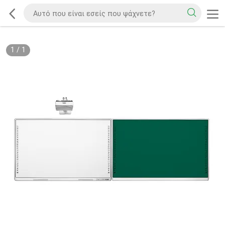
1
/
1