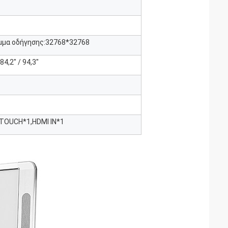
μμα οδήγησης:32768*32768
 84,2" / 94,3"
 TOUCH*1,HDMI IN*1