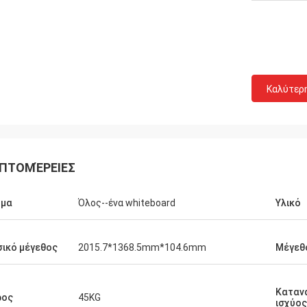
Καλύτερ
ΠΤΟΜΈΡΕΙΕΣ
ομα
Όλος--ένα whiteboard
Υλικό
ικό μέγεθος
2015.7*1368.5mm*104.6mm
Μέγεθ
Καταν
ρος
45KG
ισχύος