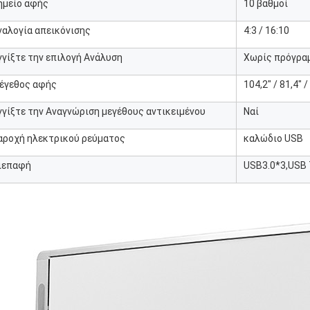
ημείο αφής
10 βαθμοί
ναλογία απεικόνισης
4:3 / 16:10
γγίξτε την επιλογή Ανάλυση
Χωρίς πρόγρα
έγεθος αφής
104,2" / 81,4" /
γγίξτε την Αναγνώριση μεγέθους αντικειμένου
Ναί
αροχή ηλεκτρικού ρεύματος
καλώδιο USB
ιεπαφή
USB3.0*3,USB