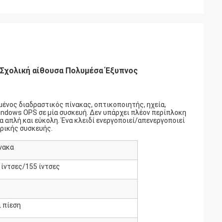
 Σχολική αίθουσα Πολυμέσα Έξυπνος
μένος διαδραστικός πίνακας, οπτικοποιητής, ηχεία,
indows OPS σε μία συσκευή. Δεν υπάρχει πλέον περίπλοκη
α απλή και εύκολη. Ένα κλειδί ενεργοποιεί/απενεργοποιεί
ερικής συσκευής
.
ίνακα
 ίντσες/155 ίντσες
ι πίεση