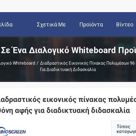
ελίδα
Σχετικά Με
Προϊόντα
Βίντεο
 Σε Ένα Διαλογικό Whiteboard Προ
Εμάς
λογικό Whiteboard
/
Διαδραστικός Εικονικός Πίνακας Πολυμέσων 96
Για Διαδικτυακή Διδασκαλία
ιαδραστικός εικονικός πίνακας πολυμέ
θόνη αφής για διαδικτυακή διδασκαλία
Τόπος
καταγωγ