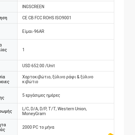
INGSCREEN
ηση
CE CB FCC ROHS ISO9001
Είμαι-96AR
υ
α
ίας
1
USD 652.00 /Unit
σία
Χαρτοκιβώτιο, ξύλινο ράφι & ξύλινο
ειες
κιβώτιο
5 εργάσιμες ημέρες
ης
L/C, D/A, D/P, T/T, Western Union,
ρωμής
MoneyGram
ητα
2000 PC το μήνα
άς