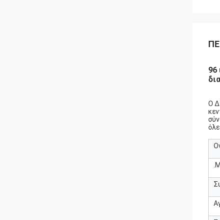
ΠΕ
96
δι
Ο Δ
κεν
σύν
όλε
Ο
.
Σ
Α