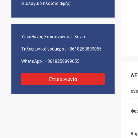
Διαλογικό πλαίσιο αφής
Υπεύθυνος Επικοινωνίας :
Kevin
Τηλεφωνικό νούμερο :
+8618258899055
WhatsApp :
+8618258899055
ΛΕ
Επικοινωνία
όν
Φυσ
Βά