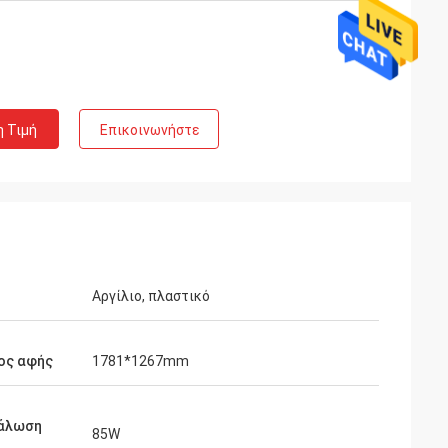
η Τιμή
Επικοινωνήστε
Αργίλιο, πλαστικό
ος αφής
1781*1267mm
άλωση
85W