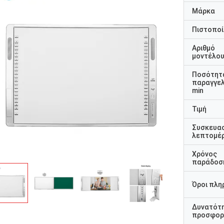
Μάρκα
Πιστοποί
Αριθμό
μοντέλο
Ποσότητ
παραγγελ
min
Τιμή
Συσκευα
λεπτομέρ
Χρόνος
παράδοσ
Όροι πλη
Δυνατότ
προσφορ