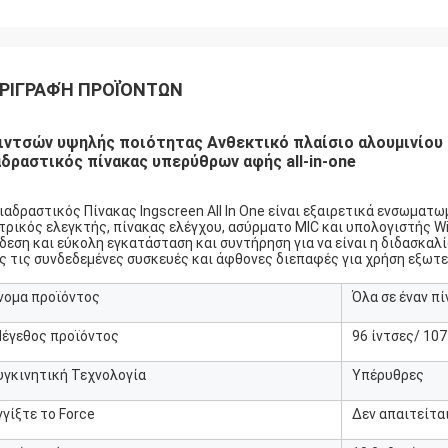
ΡΙΓΡΑΦΉ ΠΡΟΪΌΝΤΩΝ
 ιντσών υψηλής ποιότητας Ανθεκτικό πλαίσιο αλουμινίου
αδραστικός πίνακας υπερύθρων αφής all-in-one
ιαδραστικός Πίνακας Ingscreen All In One είναι εξαιρετικά ενσωματω
τρικός ελεγκτής, πίνακας ελέγχου, ασύρματο MIC και υπολογιστής W
δεση και εύκολη εγκατάσταση και συντήρηση για να είναι η διδασκαλί
ς τις συνδεδεμένες συσκευές και άφθονες διεπαφές για χρήση εξωτ
νομα προϊόντος
Όλα σε έναν π
Μέγεθος προϊόντος
96 ίντσες/ 107
υγκινητική Τεχνολογία
Υπέρυθρες
γγίξτε το Force
Δεν απαιτείτα