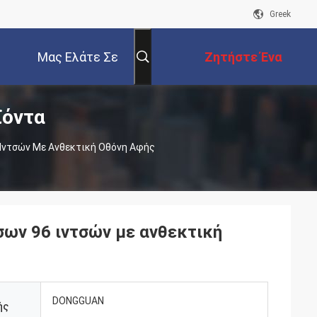
Greek
Μας Ελάτε Σε
Ζητήστε Ένα
ϊόντα
Επαφή Με
Απόσπασμα
 Ιντσών Με Ανθεκτική Οθόνη Αφής
σων 96 ιντσών με ανθεκτική
DONGGUAN
ής