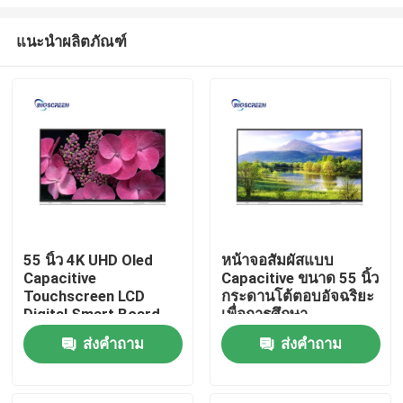
แนะนำผลิตภัณฑ์
55 นิ้ว 4K UHD Oled
หน้าจอสัมผัสแบบ
Capacitive
Capacitive ขนาด 55 นิ้ว
บ้าน
Touchscreen LCD
กระดานโต้ตอบอัจฉริยะ
Digital Smart Board
เพื่อการศึกษา
สำหรับการสอน
ผลิตภัณฑ์
ส่งคำถาม
ส่งคำถาม
วิดีโอ