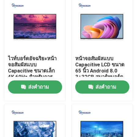
เกี่ยวกับเรา
ทัวร์โรงงาน
ควบคุมคุณภาพ
ไวท์บอร์ดอัจฉริยะหน้า
หน้าจอสัมผัสแบบ
จอสัมผัสแบบ
Capacitive LCD ขนาด
Capacitive ขนาดเล็ก
65 นิ้ว Android 8.0
ติดต่อเรา
4K 60Hz สำหรับการ
3+32GB สมาร์ทบอร์ด
สอน
ออนไลน์ฟรี
ส่งคำถาม
ส่งคำถาม
ขออ้าง
กระดานไวท์บอร์ดแบบโต้ตอบแบบ Capacitive
กระดานไวท์บอร์ดแบบโต้ตอบทั้งหมดในที่เดียว