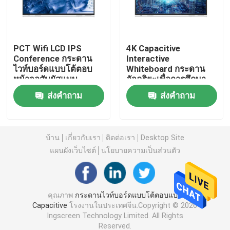
ไวท์บอร์ดแบบโต้ตอบ IR
PCT Wifi LCD IPS
4K Capacitive
Conference กระดาน
Interactive
กระดานดำแบบโต้ตอบ
ไวท์บอร์ดแบบโต้ตอบ
Whiteboard กระดาน
หน้าจอสัมผัสแบบ
อัจฉริยะเพื่อการศึกษา
Capacitive
สำหรับการสอน
จอแบนแบบโต้ตอบ
ส่งคำถาม
ส่งคำถาม
ผนังวิดีโอแอลซีดี
บ้าน
เกี่ยวกับเรา
ติดต่อเรา
Desktop Site
แผนผังเว็บไซต์
นโยบายความเป็นส่วนตัว
ตู้ป้ายดิจิตอล
สมาร์ท OPS พีซี
คุณภาพ
กระดานไวท์บอร์ดแบบโต้ตอบแบบ
Capacitive
โรงงานในประเทศจีน.Copyright © 2026
Ingscreen Technology Limited. All Rights
ขาตั้งไวท์บอร์ดแบบโต้ตอบ
Reserved.