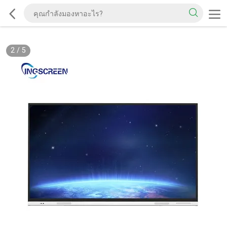
2
/
5