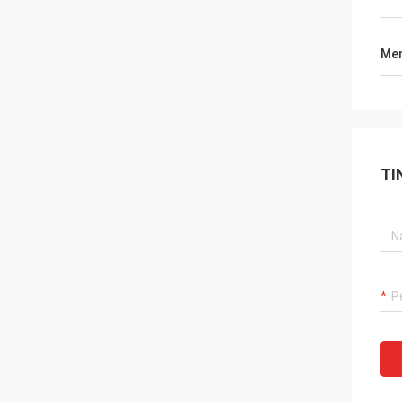
Men
TI