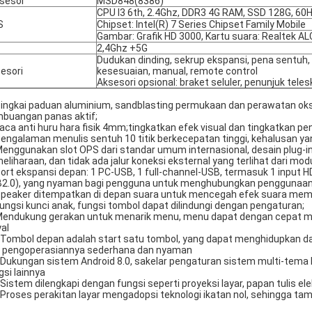
sesor
MSD848(8386)
CPU I3 6th, 2.4Ghz, DDR3 4G RAM, SSD 128G, 60
S
Chipset: Intel(R) 7 Series Chipset Family Mobile
Gambar: Grafik HD 3000, Kartu suara: Realtek A
2,4Ghz +5G
Dudukan dinding, sekrup ekspansi, pena sentuh, k
esori
kesesuaian, manual, remote control
Aksesori opsional: braket seluler, penunjuk teles
Bingkai paduan aluminium, sandblasting permukaan dan perawatan oks
buangan panas aktif;
kaca anti huru hara fisik 4mm;tingkatkan efek visual dan tingkatkan p
Pengalaman menulis sentuh 10 titik berkecepatan tinggi, kehalusan yan
Menggunakan slot OPS dari standar umum internasional, desain plug-i
eliharaan, dan tidak ada jalur koneksi eksternal yang terlihat dari mod
Port ekspansi depan: 1 PC-USB, 1 full-channel-USB, termasuk 1 input 
2.0), yang nyaman bagi pengguna untuk menghubungkan penggunaan 
Speaker ditempatkan di depan suara untuk mencegah efek suara mem
Fungsi kunci anak, fungsi tombol dapat dilindungi dengan pengaturan;
Mendukung gerakan untuk menarik menu, menu dapat dengan cepat m
yal
 Tombol depan adalah start satu tombol, yang dapat menghidupkan d
 pengoperasiannya sederhana dan nyaman
 Dukungan sistem Android 8.0, sakelar pengaturan sistem multi-tema
gsi lainnya
 Sistem dilengkapi dengan fungsi seperti proyeksi layar, papan tulis ele
 Proses perakitan layar mengadopsi teknologi ikatan nol, sehingga tam