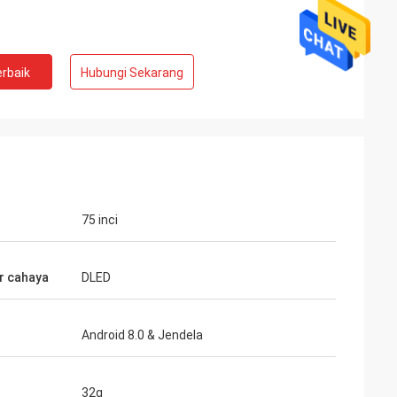
rbaik
Hubungi Sekarang
75 inci
r cahaya
DLED
Android 8.0 & Jendela
32g