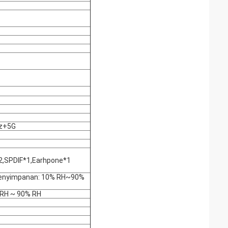
hz+5G
,SPDIF*1,Earhpone*1
penyimpanan: 10% RH~90%
% RH ~ 90% RH