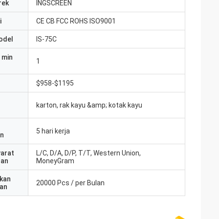
rek
INGSCREEN
i
CE CB FCC ROHS ISO9001
odel
IS-75C
 min
1
$958-$1195
karton, rak kayu &amp; kotak kayu
5 hari kerja
an
yarat
L/C, D/A, D/P, T/T, Western Union,
ran
MoneyGram
kan
20000 Pcs / per Bulan
an