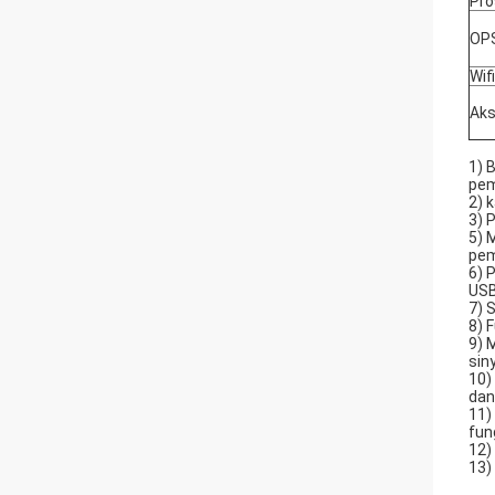
Pro
OP
Wifi
Aks
1) 
pem
2) 
3) 
5) 
pem
6) 
USB
7) 
8) 
9) 
sin
10)
dan
11)
fun
12)
13)