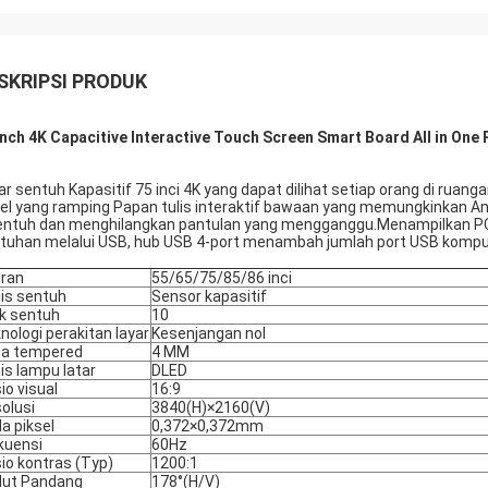
SKRIPSI PRODUK
Inch 4K Capacitive Interactive Touch Screen Smart Board All in One 
ar sentuh Kapasitif 75 inci 4K yang dapat dilihat setiap orang di ruang
el yang ramping Papan tulis interaktif bawaan yang memungkinkan An
entuh dan menghilangkan pantulan yang mengganggu.Menampilkan PC
tuhan melalui USB, hub USB 4-port menambah jumlah port USB kompu
ran
55/65/75/85/86 inci
is sentuh
Sensor kapasitif
ik sentuh
10
nologi perakitan layar
Kesenjangan nol
a tempered
4 MM
is lampu latar
DLED
io visual
16:9
olusi
3840(H)×2160(V)
a piksel
0,372×0,372mm
kuensi
60Hz
io kontras (Typ)
1200:1
ut Pandang
178°(H/V)