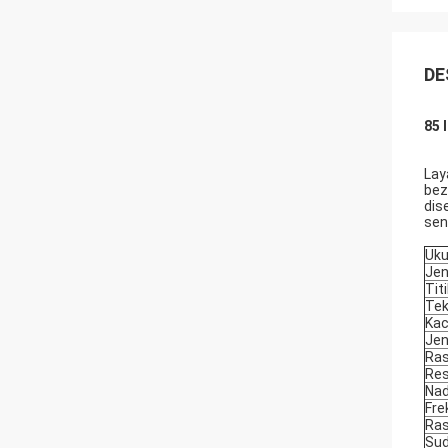
DE
85 
Lay
bez
dis
sen
Uku
Jen
Tit
Tek
Kac
Jen
Ras
Res
Nad
Fre
Ras
Sud