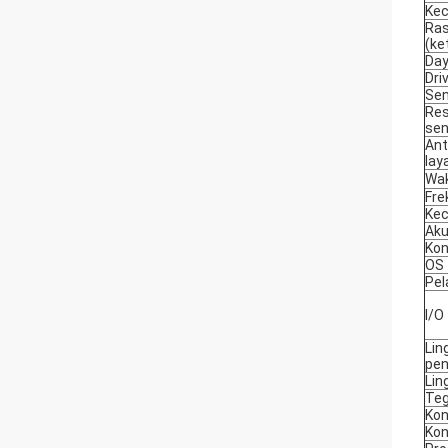
Kec
Ras
(ke
Day
Dri
Sen
Res
sen
Ant
lay
Wa
Fre
Kec
Aku
Kon
OS
Pel
I/O
Lin
pe
Lin
Te
Kon
Kon