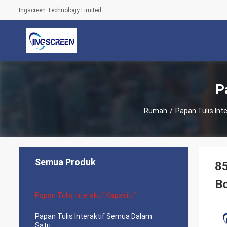
Ingscreen Technology Limited
P
Rumah
/
Papan Tulis Inte
Semua Produk
85
B
Papan Tulis Interaktif Kapasitif
Papan Tulis Interaktif Semua Dalam
Satu