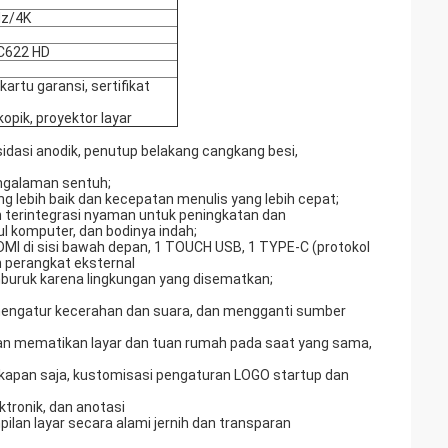
Hz/4K
LC622 HD
artu garansi, sertifikat
kopik, proyektor layar
idasi anodik, penutup belakang cangkang besi,
engalaman sentuh;
g lebih baik dan kecepatan menulis yang lebih cepat;
n terintegrasi nyaman untuk peningkatan dan
ul komputer, dan bodinya indah;
HDMI di sisi bawah depan, 1 TOUCH USB, 1 TYPE-C (protokol
perangkat eksternal
buruk karena lingkungan yang disematkan;
engatur kecerahan dan suara, dan mengganti sumber
an mematikan layar dan tuan rumah pada saat yang sama,
 kapan saja, kustomisasi pengaturan LOGO startup dan
ktronik, dan anotasi
pilan layar secara alami jernih dan transparan