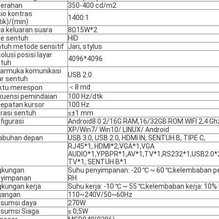
erahan
350-400 cd/m2
io kontras
1400:1
tik)/(min)
a keluaran suara
8Ω15W*2
ve sentuh
HID
tuh metode sensitif
Jari, stylus
olusi posisi layar
4096*4096
tuh
armuka komunikasi
USB 2.0
ar sentuh
＜8 md
ktu merespon
kuensi pemindaian
100 Hz/dtk
epatan kursor
100 Hz
rasi sentuh
≤±1 mm
figurasi
Android8.0 2/16G RAM,16/32GB ROM.WIFI 2,4 G
XP/Win7/ Win10/ LINUX/ Android
abuhan depan
USB 3.0, USB 2.0, HDMI IN, SENTUH B, TIPE C,
RJ45*1, HDMI*2,VGA*1,VGA
AUDIO*1,YPBPR*1,AV*1,TV*1,RS232*1,USB2.0*2
TV*1, SENTUH B*1
gkungan
Suhu penyimpanan: -20 ℃ ~ 60 ℃;kelembaban 
nyimpanan
RH
gkungan kerja
Suhu kerja: -10 ℃ ~ 55 ℃;kelembaban kerja: 10
gangan
110~240V/50~60Hz
sumsi daya
270W
sumsi Siaga
≤ 0,5W