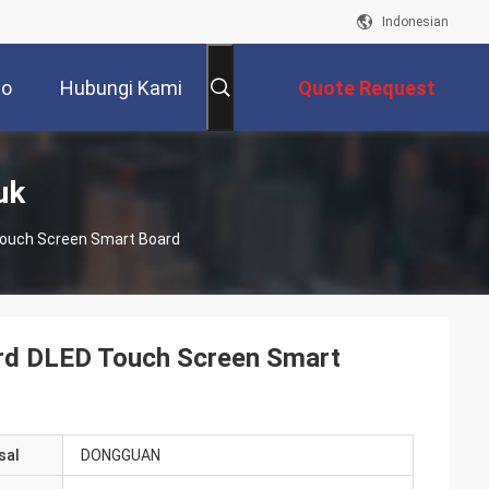
Indonesian
eo
Hubungi Kami
Quote Request
Suatu
uk
 Touch Screen Smart Board
oard DLED Touch Screen Smart
sal
DONGGUAN