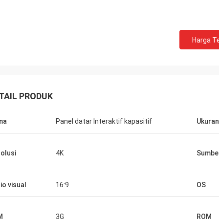
Harga Te
TAIL PRODUK
ma
Panel datar Interaktif kapasitif
Ukuran
olusi
4K
Sumbe
io visual
16:9
OS
M
3G
ROM