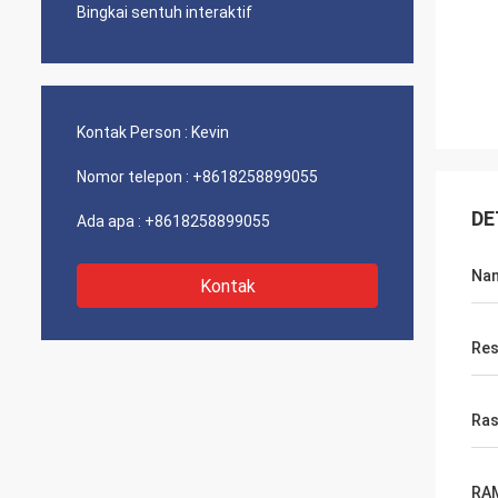
Bingkai sentuh interaktif
Kontak Person :
Kevin
Nomor telepon :
+8618258899055
DE
Ada apa :
+8618258899055
Na
Kontak
Res
Ras
RA