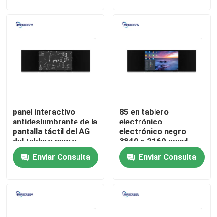
Productos
Vídeos
Pizarra interactiva capacitiva
panel interactivo
85 en tablero
Todos en un Whiteboard interactivo
antideslumbrante de la
electrónico
pantalla táctil del AG
electrónico negro
del tablero negro
3840 x 2160 panel
Whiteboard interactivo del IR
elegante del grueso de
inteligente interactivo
Enviar Consulta
Enviar Consulta
4m m
inteligente
Tablero negro interactivo
pantalla plana interactiva