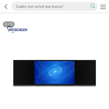
2
/
5