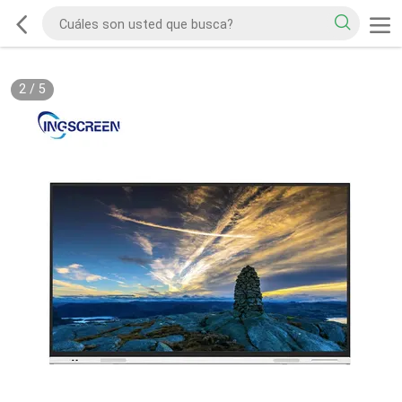
2
/
5