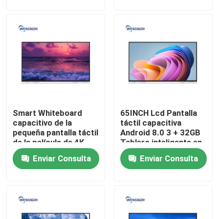
Sobre nosotros
Visita a la fábrica
Control de Calidad
Smart Whiteboard
65INCH Lcd Pantalla
Contacto
capacitivo de la
táctil capacitiva
pequeña pantalla táctil
Android 8.0 3 + 32GB
de la película de 4K
Tablero inteligente en
Solicitar una cotización
60Hz para enseñar
línea gratis
Enviar Consulta
Enviar Consulta
Pizarra interactiva capacitiva
Todos en un Whiteboard interactivo