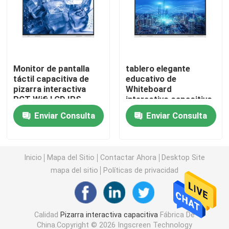
Whiteboard interactivo del IR
Tablero negro interactivo
Monitor de pantalla
tablero elegante
táctil capacitiva de
educativo de
pizarra interactiva
Whiteboard
pantalla plana interactiva
PCT Wifi LCD IPS
interactivo capacitivo
Conferencia
4K para enseñar
Enviar Consulta
Enviar Consulta
Pared video del LCD
Quiosco de la señalización de Digitaces
Inicio
Mapa del Sitio
Contactar Ahora
Desktop Site
mapa del sitio
Políticas de privacidad
PC elegante de OPS
Calidad
Pizarra interactiva capacitiva
Fábrica De
Soporte interactivo de Whiteboard
China.Copyright © 2026 Ingscreen Technology