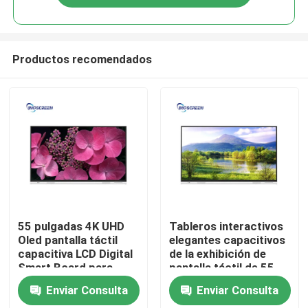
Productos recomendados
Inicio
55 pulgadas 4K UHD
Tableros interactivos
Oled pantalla táctil
elegantes capacitivos
capacitiva LCD Digital
de la exhibición de
Productos
Smart Board para
pantalla táctil de 55
enseñar
pulgadas para la
Enviar Consulta
Enviar Consulta
educación
Videos