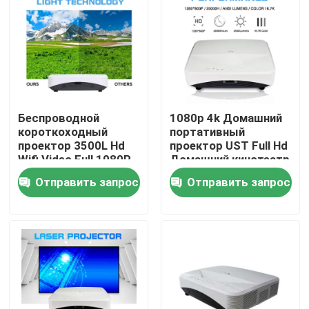
О Компании
Наша фабрика
Беспроводной
1080p 4k Домашний
контроль качества
короткоходный
портативный
проектор 3500L Hd
проектор UST Full Hd
Wifi Video Full 1080P
Домашний кинотеатр
контактные данные
80 100 дюймов
12000:1
Отправить запрос
Отправить запрос
Отправить запрос
Емкостная интерактивная доска
Все в одном взаимодействующем Whiteboard