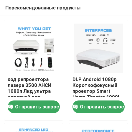
Порекомендованные продукты
ход репроектора
DLP Android 1080p
лазера 3500 АНСИ
Короткофокусный
1080п Лкд ультра
проектор Smart
Главная страница
короткий для
Home Theater 4000L
домашнего кино
Отправить запрос
Отправить запрос
Продукция
Ролики