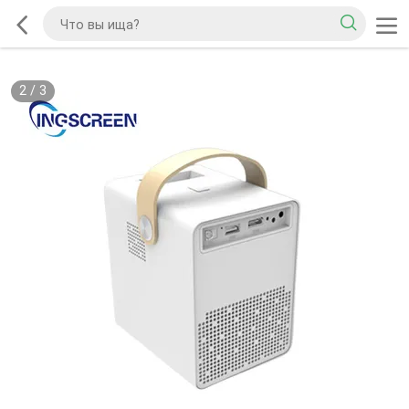
2
/
3