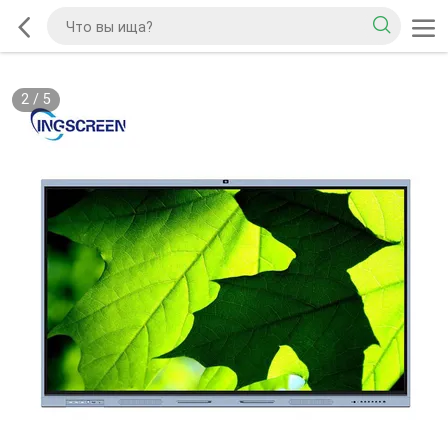
2
/
5