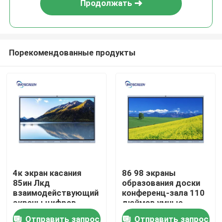
Продолжать
Порекомендованные продукты
Главная страница
4к экран касания
86 98 экраны
85ин Лкд
образования доски
Продукция
взаимодействующий
конференц-зала 110
экраны цифров
дюймов умные
двойной системы на
взаимодействующие
Отправить запрос
Отправить запрос
Ролики