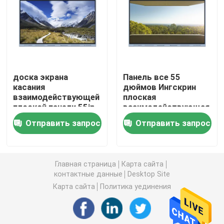
Whiteboard инфракрасн взаимодействующее
Интерактивная черная доска
доска экрана
Панель все 55
касания
дюймов Ингскрин
взаимодействующая индикаторная панель
взаимодействующей
плоская
плоской панели 55in
взаимодействующая
умная электронная
в одной
Стена LCD видео-
Отправить запрос
Отправить запрос
для конференц-
взаимодействующей
связи
панели для встречи
Киоск signage цифров
Главная страница
Карта сайта
контактные данные
Desktop Site
Умный ПК OPS
Карта сайта
Политика уединения
Взаимодействующая стойка Whiteboard