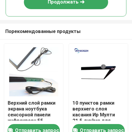
Продолжать
Порекомендованные продукты
Главная страница
Верхний слой рамки
10 пунктов рамки
экрана ноутбука
верхнего слоя
Продукция
сенсорной панели
касания Ир Мулти
инфракрасн 55
21,5 дюйма для
дюймов
промышленного
Отправить запрос
Отправить запрос
Ролики