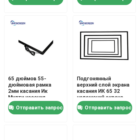
пластиковый
взаимодействующего
ультракрасный для
киоска
монитора
О Компании
Наша фабрика
контроль качества
контактные данные
65 дюймов 55-
Подгонянный
дюймовая рамка
верхний слой экрана
2мм касания Ик
касания ИК 65 32
Отправить запрос
Мулти касания
наложений экрана
дюйма
касания для
Отправить запрос
Отправить запрос
ультракрасная тип
взаимодействующего
УСБ
экрана
Емкостная интерактивная доска
Все в одном взаимодействующем Whiteboard