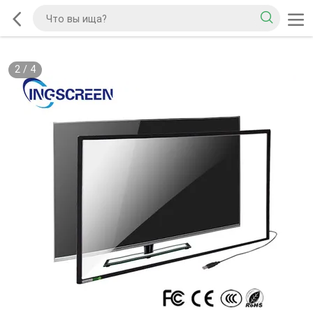
2
/
4