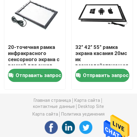
Whiteboard инфракрасн взаимодействующее
Интерактивная черная доска
20-точечная рамка
32" 42" 55" рамка
инфракрасного
экрана касания 20мс
взаимодействующая индикаторная панель
сенсорного экрана с
ик
рамкой для очков
взаимодействующая
65-дюймовый набор
подгоняла
Стена LCD видео-
Отправить запрос
Отправить запрос
накладок на панель
ультракрасную
рамку экрана
касания
Киоск signage цифров
Главная страница
Карта сайта
контактные данные
Desktop Site
Умный ПК OPS
Карта сайта
Политика уединения
Взаимодействующая стойка Whiteboard