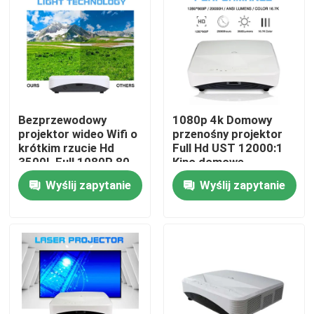
O nas
Wycieczka po fabryce
Bezprzewodowy
1080p 4k Domowy
Kontrola jakości
projektor wideo Wifi o
przenośny projektor
krótkim rzucie Hd
Full Hd UST 12000:1
3500L Full 1080P 80
Kino domowe
Skontaktuj się z nami
100 cali
Wyślij zapytanie
Wyślij zapytanie
Poprosić o wycenę
Pojemnościowa tablica interaktywna
Tablica interaktywna All In One