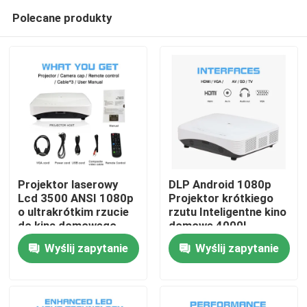
Polecane produkty
Projektor laserowy
DLP Android 1080p
Lcd 3500 ANSI 1080p
Projektor krótkiego
o ultrakrótkim rzucie
rzutu Inteligentne kino
Dom
do kina domowego
domowe 4000L
Wyślij zapytanie
Wyślij zapytanie
Produkty
Filmy