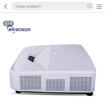
2
/
4