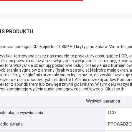
IS PRODUKTU
enośna obsługa LCD Projektor 1080P HD kryty plac zabaw Mini intelige
ystkie testowane przez nas modele to projektory obsługujące HDR, któ
atła, co pozwala na szybsze włączanie/wyłączanie i eliminację koni
jektora.Wszystkie obejmują pokładowe usługi przesyłania strumieniow
pobierania sygnałów z anteny (brak w zestawie).Niektóre mają ekran,
ierdziliśmy, że głośniki brzmiały nieco lepiej niż to, co zwykle uzysku
ksze rozmiary obudów tych modeli UST.Ale nie oczekuj cudów.Podobnie
jektor z soundbarem lub zewnętrznymi głośnikami.W tym celu wszyst
ną kombinację wyjścia audio analogowego, cyfrowego i Bluetooth.
Wyświetl parametr
echnologia wyświetlania
LCD
ódło światła
PROWADZO