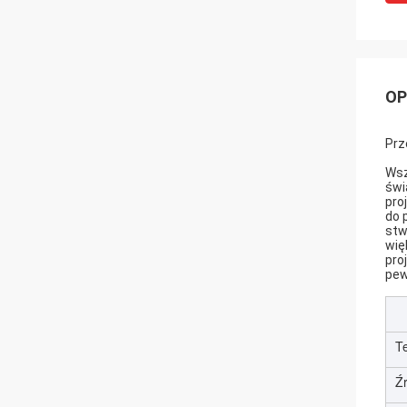
OP
Prz
Wsz
świ
pro
do 
stw
wię
pro
pew
T
Źr