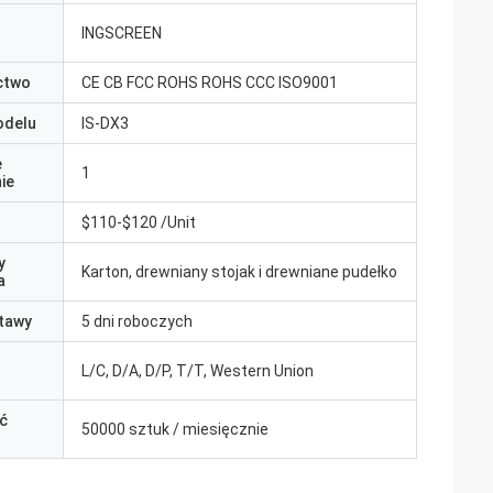
INGSCREEN
ctwo
CE CB FCC ROHS ROHS CCC ISO9001
odelu
IS-DX3
e
1
ie
$110-$120 /Unit
y
Karton, drewniany stojak i drewniane pudełko
a
tawy
5 dni roboczych
L/C, D/A, D/P, T/T, Western Union
ć
50000 sztuk / miesięcznie