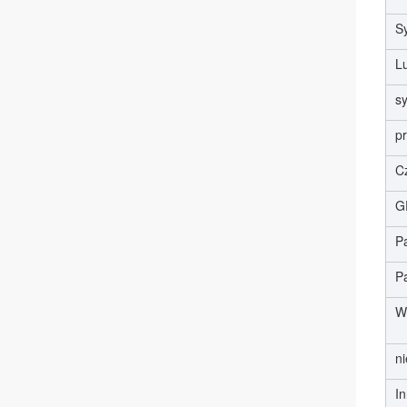
S
L
s
p
C
G
P
P
W
ni
In