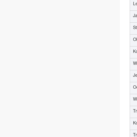
Le
J
S
Ob
K
Ws
J
Od
W
Tr
K
Tr