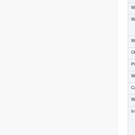
W
W
W
O
Pi
W
Ca
W
In