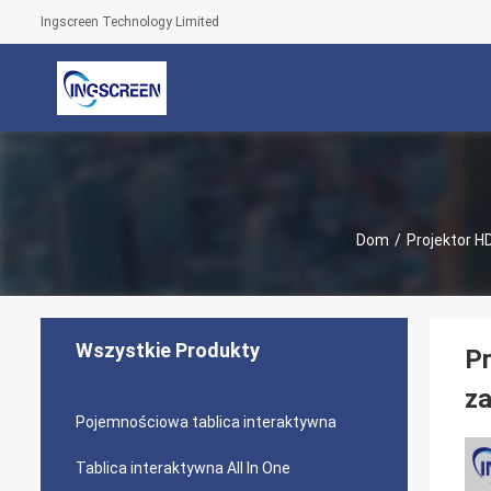
Ingscreen Technology Limited
Dom
/
Projektor H
Wszystkie Produkty
Pr
z
Pojemnościowa tablica interaktywna
Tablica interaktywna All In One