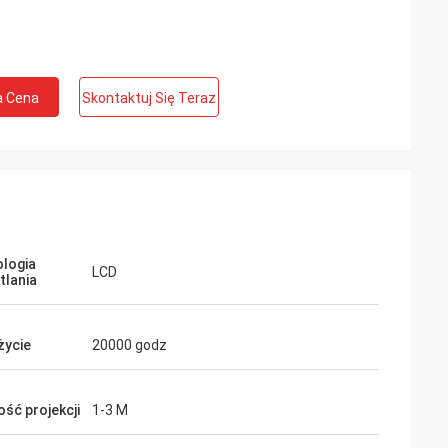
a Cena
Skontaktuj Się Teraz
logia
LCD
tlania
życie
20000 godz
ość projekcji
1-3 M