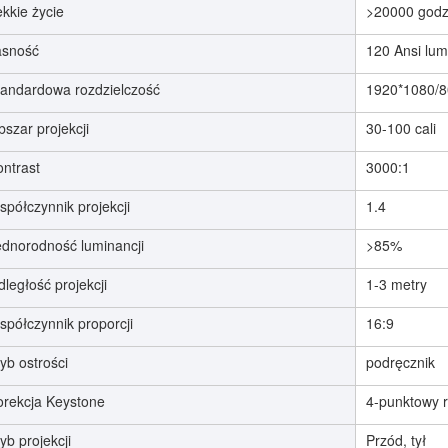
kkie życie
>20000 godz
asność
120 Ansi lu
tandardowa rozdzielczość
1920*1080/8
szar projekcji
30-100 cali
ontrast
3000:1
półczynnik projekcji
1.4
ednorodność luminancji
>85%
ległość projekcji
1-3 metry
spółczynnik proporcji
16:9
yb ostrości
podręcznik
orekcja Keystone
4-punktowy r
yb projekcji
Przód, tył