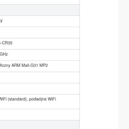
ay
5-CR35
 GHz
aficzny ARM Mali-G31 MP2
iFi (standard), podwójne WiFi