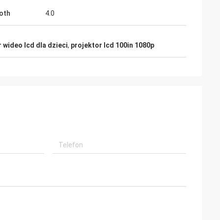
oth
4.0
 wideo lcd dla dzieci
,
projektor lcd 100in 1080p