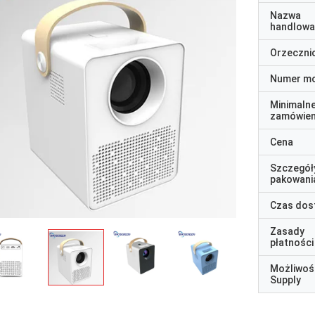
Nazwa
handlowa
Orzeczni
Numer m
Minimaln
zamówien
Cena
Szczegół
pakowani
Czas dos
Zasady
płatności
Możliwoś
Supply