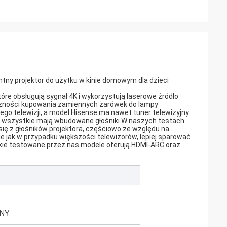
ntny projektor do użytku w kinie domowym dla dzieci
re obsługują sygnał 4K i wykorzystują laserowe źródło
eczności kupowania zamiennych żarówek do lampy
ego telewizji, a model Hisense ma nawet tuner telewizyjny
 a wszystkie mają wbudowane głośniki.W naszych testach
je się z głośników projektora, częściowo ze względu na
 jak w przypadku większości telewizorów, lepiej sparować
kie testowane przez nas modele oferują HDMI-ARC oraz
NY