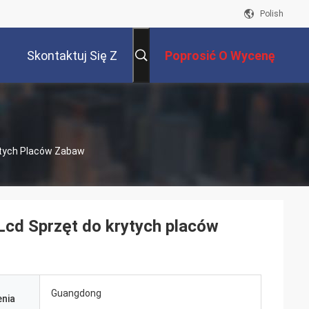
Polish
Skontaktuj Się Z
Poprosić O Wycenę
Nami
ytych Placów Zabaw
Lcd Sprzęt do krytych placów
Guangdong
nia