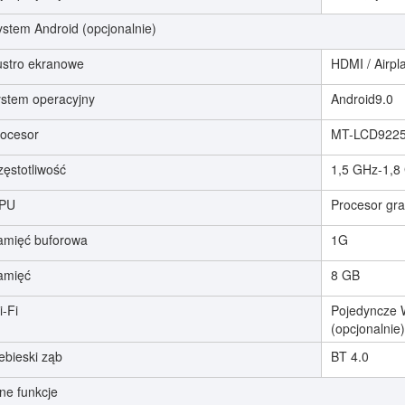
ystem Android (opcjonalnie)
ustro ekranowe
HDMI / Airpl
ystem operacyjny
Android9.0
rocesor
MT-LCD922
zęstotliwość
1,5 GHz-1,8
PU
Procesor gr
amięć buforowa
1G
amięć
8 GB
i-Fi
Pojedyncze W
(opcjonalnie)
ebieski ząb
BT 4.0
ne funkcje