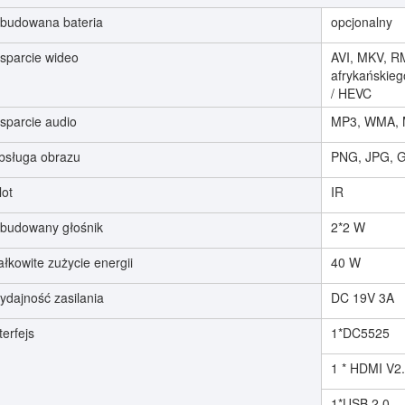
budowana bateria
opcjonalny
sparcie wideo
AVI, MKV, R
afrykańskie
/ HEVC
sparcie audio
MP3, WMA, 
bsługa obrazu
PNG, JPG, G
lot
IR
budowany głośnik
2*2 W
łkowite zużycie energii
40 W
ydajność zasilania
DC 19V 3A
terfejs
1*DC5525
1 * HDMI V2
1*USB 2.0