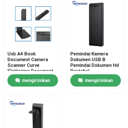
Tentang kita
Wisata pabrik
Kontrol kualitas
Usb A4 Book
Pemindai Kamera
Document Camera
Dokumen USB B
Scanner Curve
Pemindai Dokumen Hd
Hubungi kami
Flattening Document
Portabel
Camera Untuk Guru
Berkecepatan Tinggi
mengirimkan
mengirimkan
Untuk Ruang Kelas
Quote request suatu
permintaan
permintaan
Papan Tulis Interaktif Kapasitif
Papan Tulis Interaktif Semua Dalam Satu