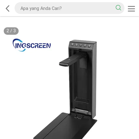
2
/
3