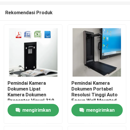
Rekomendasi Produk
Pemindai Kamera
Pemindai Kamera
Dokumen Lipat
Dokumen Portabel
Rumah
Kamera Dokumen
Resolusi Tinggi Auto
Presenter Visual 310
Focus Wall Mounted
X 220mm
mengirimkan
mengirimkan
Produk
permintaan
permintaan
Video