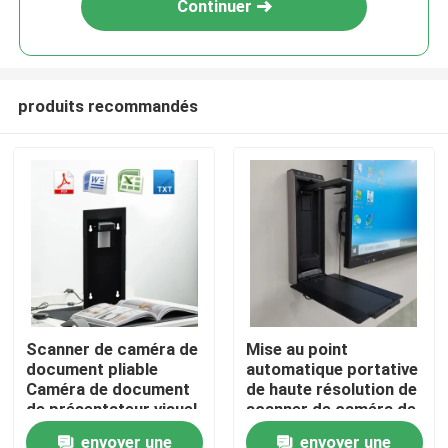
Continuer
produits recommandés
Aperçu
Scanner de caméra de
Mise au point
document pliable
automatique portative
Produits
Caméra de document
de haute résolution de
de présentateur visuel
scanner de caméra de
310 x 220 mm
document fixée au
envoyer une
envoyer une
Vidéos