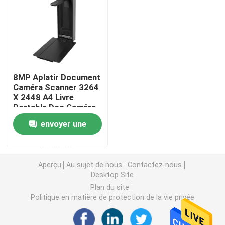
Tableau blanc interactif d'IR
Tableau noir interactif
8MP Aplatir Document
Caméra Scanner 3264
écran plat interactif
X 2448 A4 Livre
Portable Doc Caméra
260 Degrés
Mur visuel d'affichage à cristaux liquides
envoyer une
demande
Kiosque de signage de Digital
Aperçu
Au sujet de nous
Contactez-nous
Desktop Site
PC d'OPS intelligent
Plan du site
Politique en matière de protection de la vie privée
Support interactif de tableau blanc