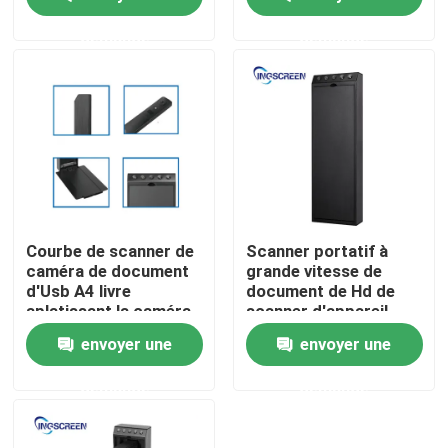
mur
demande
demande
A propos de nous
Visite d'usine
Contrôle de la qualité
Contact
Courbe de scanner de
Scanner portatif à
caméra de document
grande vitesse de
d'Usb A4 livre
document de Hd de
Demande de soumission
aplatissant la caméra
scanner d'appareil-
de document pour des
photo de document
envoyer une
envoyer une
professeurs
d'USB B pour la salle
de classe
Tableau blanc interactif capacitif
demande
demande
Tous dans un tableau blanc interactif