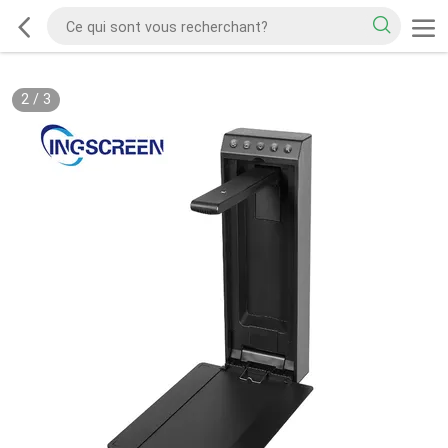
2
/
3