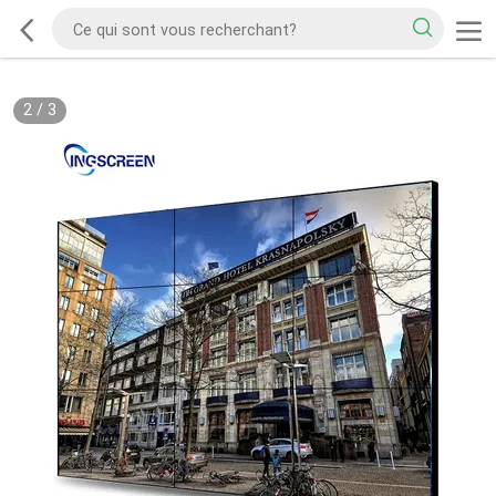
2
/
3