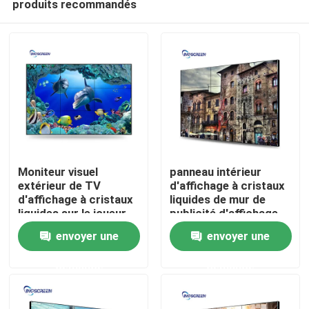
produits recommandés
Moniteur visuel
panneau intérieur
extérieur de TV
d'affichage à cristaux
d'affichage à cristaux
liquides de mur de
liquides sur le joueur
publicité d'affichage
Aperçu
de la publicité de
d'affichage à cristaux
envoyer une
envoyer une
Signage de Digital du
liquides de 4k 3x3
mur 3x3
Produits
demande
demande
Vidéos