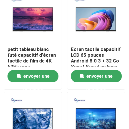
A propos de nous
Visite d'usine
petit tableau blanc
Écran tactile capacitif
Contrôle de la qualité
futé capacitif d'écran
LCD 65 pouces
tactile de film de 4K
Android 8.0 3 + 32 Go
60Hz pour
Smart Board en ligne
Contact
l'enseignement
gratuit
envoyer une
envoyer une
demande
demande
Demande de soumission
Tableau blanc interactif capacitif
Tous dans un tableau blanc interactif