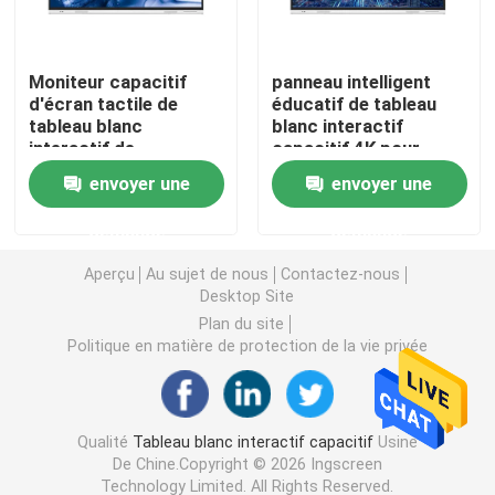
Tableau blanc interactif d'IR
Moniteur capacitif
panneau intelligent
d'écran tactile de
éducatif de tableau
tableau blanc
blanc interactif
Tableau noir interactif
interactif de
capacitif 4K pour
conférence
l'enseignement
envoyer une
envoyer une
d'affichage à cristaux
écran plat interactif
liquides d'IPS de PCT
demande
demande
Wifi
Mur visuel d'affichage à cristaux liquides
Aperçu
Au sujet de nous
Contactez-nous
Desktop Site
Plan du site
Kiosque de signage de Digital
Politique en matière de protection de la vie privée
PC d'OPS intelligent
Qualité
Tableau blanc interactif capacitif
Usine
De Chine.Copyright © 2026 Ingscreen
Support interactif de tableau blanc
Technology Limited. All Rights Reserved.