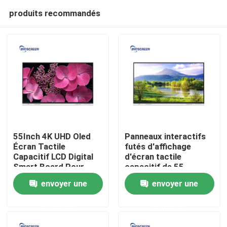
produits recommandés
55Inch 4K UHD Oled
Panneaux interactifs
Écran Tactile
futés d'affichage
Capacitif LCD Digital
d'écran tactile
Aperçu
Smart Board Pour
capacitif de 55
L'enseignement
pouces pour
envoyer une
envoyer une
l'éducation
Produits
demande
demande
Vidéos