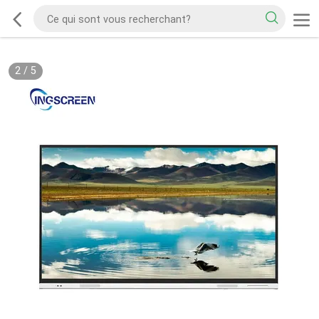
2
/
5