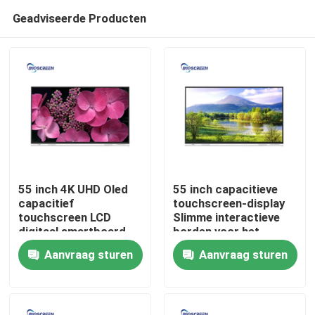
Geadviseerde Producten
55 inch 4K UHD Oled
55 inch capacitieve
capacitief
touchscreen-display
touchscreen LCD
Slimme interactieve
Thuis
digitaal smartboard
borden voor het
voor lesgeven
onderwijs
Aanvraag sturen
Aanvraag sturen
Producten
Videos