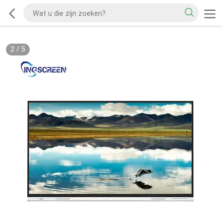
2
/
5