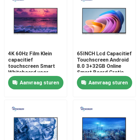
Over ons
Fabrieksreis
4K 60Hz Film Klein
65INCH Lcd Capacitief
Kwaliteitscontrole
capacitief
Touchscreen Android
touchscreen Smart
8.0 3+32GB Online
Whiteboard voor
Smart Board Gratis
Contacteer ons
lesgeven
Aanvraag sturen
Aanvraag sturen
Vraag een offerte aan
Capacitief interactief whiteboard
Allen in Één Interactieve Whiteboard