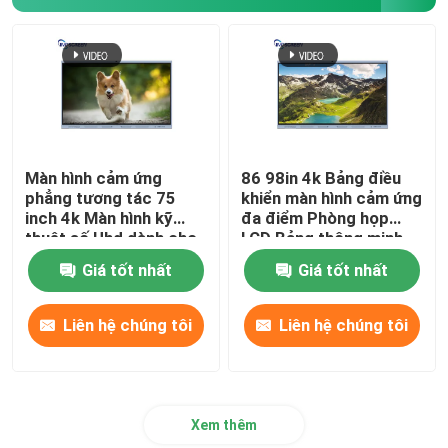
Camera hội nghị 1080P
Máy ảnh tài liệu Máy quét
Máy chiếu HD 1080P
Màn hình cảm ứng
86 98in 4k Bảng điều
phẳng tương tác 75
khiển màn hình cảm ứng
inch 4k Màn hình kỹ
đa điểm Phòng họp
Khung cảm ứng tương tác
thuật số Uhd dành cho
LCD Bảng thông minh
doanh nghiệp
dành cho cuộc họp
Giá tốt nhất
Giá tốt nhất
Liên hệ chúng tôi
Liên hệ chúng tôi
Xem thêm