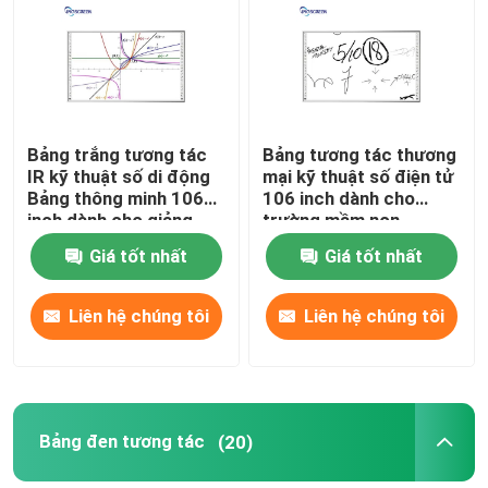
Về chúng tôi
Tham quan nhà máy
Bảng trắng tương tác
Bảng tương tác thương
IR kỹ thuật số di động
mại kỹ thuật số điện tử
Bảng thông minh 106
106 inch dành cho
Kiểm soát chất lượng
inch dành cho giảng
trường mầm non
dạy
Giá tốt nhất
Giá tốt nhất
Liên hệ chúng tôi
Liên hệ chúng tôi
Liên hệ chúng tôi
Yêu cầu báo giá
Bảng trắng tương tác điện dung
Bảng đen tương tác
(20)
Bảng trắng tương tác tất cả trong một