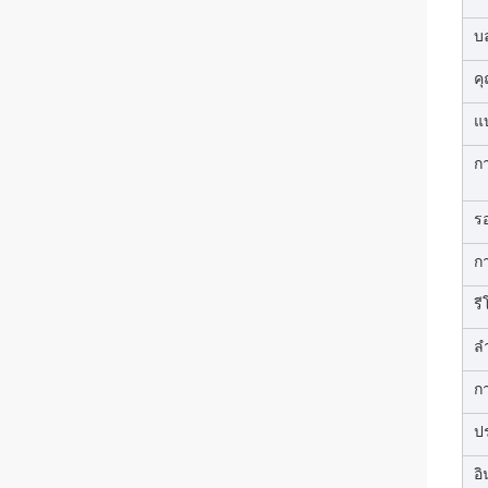
บล
คุ
แบ
ก
รอ
ก
ร
ล
ก
ป
อ