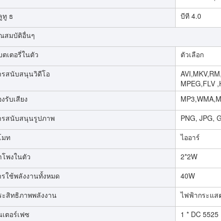
ูทู ธ
บีที 4.0
ณสมบัติอื่นๆ
ตเตอรี่ในตัว
ตัวเลือก
ารสนับสนุนวิดีโอ
AVI,MKV,RM
MPEG,FLV ,H
งรับเสียง
MP3,WMA,M
ารสนับสนุนรูปภาพ
PNG, JPG, G
ีโมท
ไออาร์
ำโพงในตัว
2*2W
ารใช้พลังงานทั้งหมด
40W
ระสิทธิภาพพลังงาน
ไฟฟ้ากระแส
ินเตอร์เฟซ
1 * DC 5525