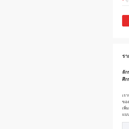
รา
ลั
ศึก
เรา
ของ
เพิ
แบบด