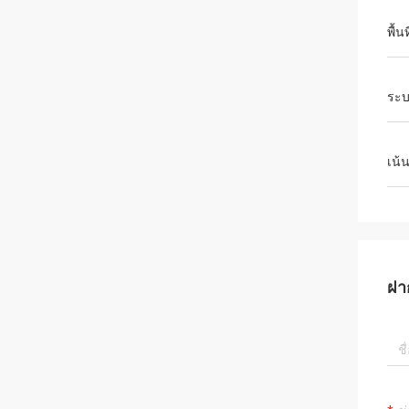
พื้
ระบ
เน้
ฝา