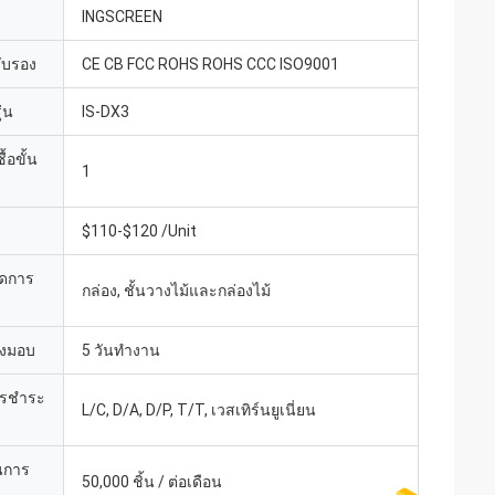
INGSCREEN
รับรอง
CE CB FCC ROHS ROHS CCC ISO9001
่น
IS-DX3
้อขั้น
1
$110-$120 /Unit
ยดการ
กล่อง, ชั้นวางไม้และกล่องไม้
่งมอบ
5 วันทำงาน
ารชำระ
L/C, D/A, D/P, T/T, เวสเทิร์นยูเนี่ยน
นการ
50,000 ชิ้น / ต่อเดือน