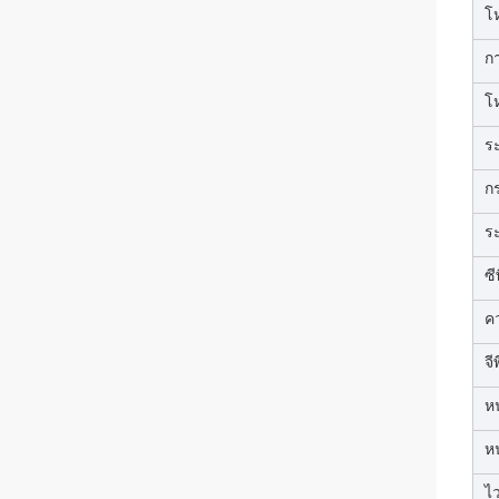
โ
ก
โ
ระ
ก
ร
ซี
คว
จีพ
ห
ห
ไ