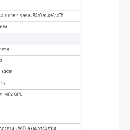
แมนนวล 4 จุดและคีย์สโตนอัตโนมัติ
หลัง
อากาศ
0
5-CR35
GHz
31 MP2 GPU
าตรฐาน), WiFi คู่ (อุปกรณ์เสริม)