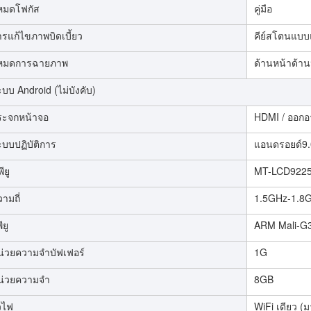
หมดโฟกัส
คู่มือ
ารแก้ไขภาพบิดเบี้ยว
คีย์สโตนแบบ
หมดการฉายภาพ
ด้านหน้าด้าน
บบ Android (ไม่บังคับ)
ระจกหน้าจอ
HDMI / ออก
ะบบปฏิบัติการ
แอนดรอยด์9.
พียู
MT-LCD922
ามถี่
1.5GHz-1.8
ียู
ARM Mali-G
น่วยความจำบัฟเฟอร์
1G
น่วยความจำ
8GB
วไฟ
WiFi เดียว (ม