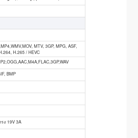
,MP4,WMV,MOV, MTV, 3GP, MPG, ASF,
.264, H.265 / HEVC
P2,OGG,AAC,M4A,FLAC,3GP,WAV
IF, BMP
ตรง 19V 3A