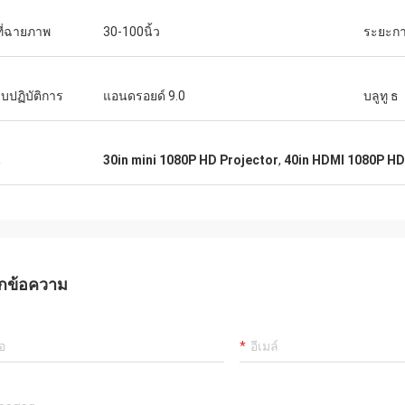
นที่ฉายภาพ
30-100นิ้ว
ระยะก
บปฏิบัติการ
แอนดรอยด์ 9.0
บลูทู ธ
น
30in mini 1080P HD Projector
,
40in HDMI 1080P HD
กข้อความ