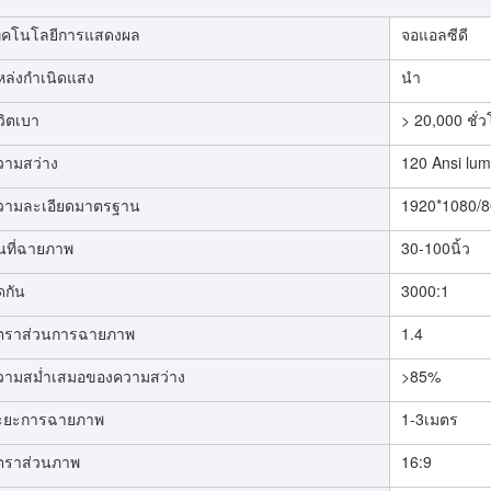
ทคโนโลยีการแสดงผล
จอแอลซีดี
หล่งกำเนิดแสง
นำ
วิตเบา
> 20,000 ชั่
วามสว่าง
120 Ansi lu
วามละเอียดมาตรฐาน
1920*1080/8
้นที่ฉายภาพ
30-100นิ้ว
ดกัน
3000:1
ัตราส่วนการฉายภาพ
1.4
วามสม่ำเสมอของความสว่าง
>85%
ะยะการฉายภาพ
1-3เมตร
ัตราส่วนภาพ
16:9