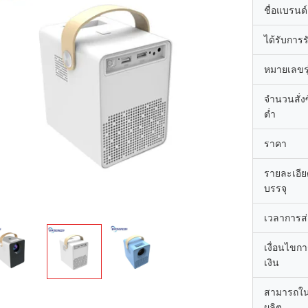
ชื่อแบรนด์
ได้รับการ
หมายเลขรุ
จำนวนสั่งซื
ต่ำ
ราคา
รายละเอี
บรรจุ
เวลาการส
เงื่อนไขก
เงิน
สามารถใ
ผลิต