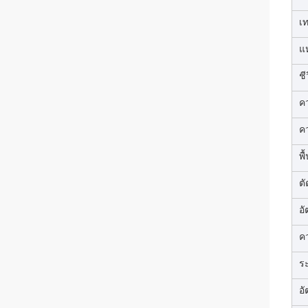
เ
แ
ชี
ค
ค
พื
ตั
อ
ค
ร
อ