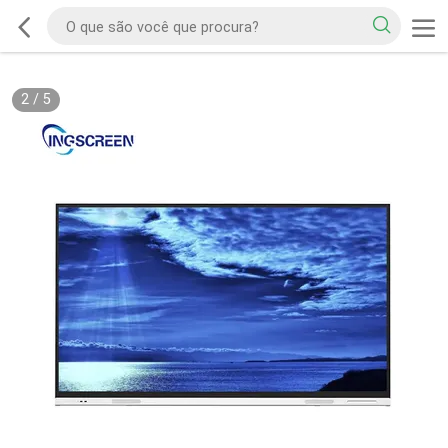
2
/
5