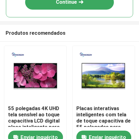
Continue
Produtos recomendados
Casa
55 polegadas 4K UHD
Placas interativas
tela sensível ao toque
inteligentes com tela
Produtos
capacitiva LCD digital
de toque capacitiva de
placa inteligente para
55 polegadas para
ensino
educação
Enviar inquérito
Enviar inquérito
Vídeos