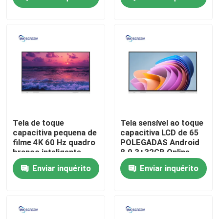
Quem Somos
Fábrica
Controle de Qualidade
Fale Conosco
Tela de toque
Tela sensível ao toque
capacitiva pequena de
capacitiva LCD de 65
filme 4K 60 Hz quadro
POLEGADAS Android
Pedir um orçamento
branco inteligente
8.0 3+32GB Online
para ensino
Smart Board grátis
Enviar inquérito
Enviar inquérito
Quadro Interativo Capacitivo
Tudo em um Whiteboard interativo