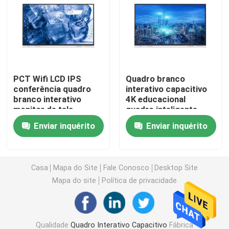
Whiteboard interativo do IR
Quadro Preto Interativo
PCT Wifi LCD IPS
Quadro branco
conferência quadro
interativo capacitivo
tela plano interativo
branco interativo
4K educacional
monitor de tela
quadro inteligente
sensível ao toque
para ensino
Parede video do LCD
Enviar inquérito
Enviar inquérito
capacitivo
Quiosque do signage de Digitas
Casa
Mapa do Site
Fale Conosco
Desktop Site
Mapa do site
Política de privacidade
PC esperto de OPS
Suporte interativo de Whiteboard
Qualidade
Quadro Interativo Capacitivo
Fábrica