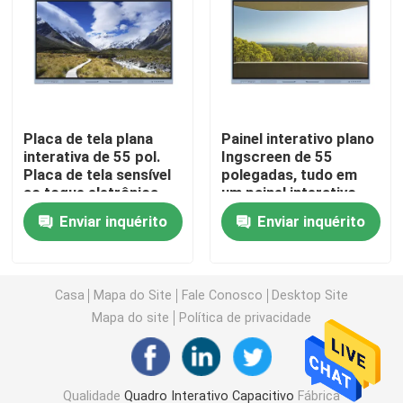
Whiteboard interativo do IR
Quadro Preto Interativo
Placa de tela plana
Painel interativo plano
interativa de 55 pol.
Ingscreen de 55
tela plano interativo
Placa de tela sensível
polegadas, tudo em
ao toque eletrônica
um painel interativo
inteligente para
para reuniões
Parede video do LCD
Enviar inquérito
Enviar inquérito
conferência
Quiosque do signage de Digitas
Casa
Mapa do Site
Fale Conosco
Desktop Site
Mapa do site
Política de privacidade
PC esperto de OPS
Suporte interativo de Whiteboard
Qualidade
Quadro Interativo Capacitivo
Fábrica