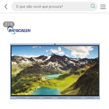
2
/
5