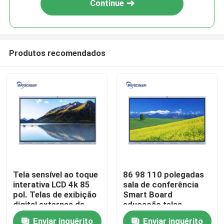
Continue
Produtos recomendados
Casa
Tela sensível ao toque
86 98 110 polegadas
interativa LCD 4k 85
sala de conferência
Produtos
pol. Telas de exibição
Smart Board
digital externas de
educação telas
sistema duplo
interativas para
Enviar inquérito
Enviar inquérito
Vídeos