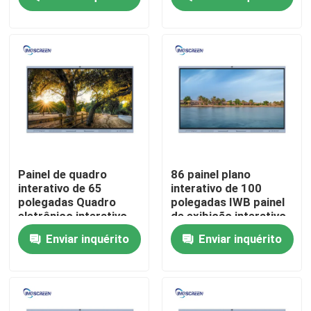
eventos
Quem Somos
Fábrica
Controle de Qualidade
Fale Conosco
Painel de quadro
86 painel plano
interativo de 65
interativo de 100
polegadas Quadro
polegadas IWB painel
Pedir um orçamento
eletrônico interativo
de exibição interativo
de tecnologia
de 75 polegadas para
Enviar inquérito
Enviar inquérito
inteligente
ensino
Quadro Interativo Capacitivo
Tudo em um Whiteboard interativo