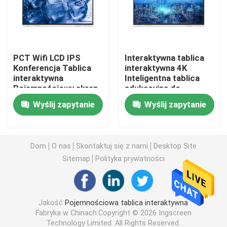
Tablica interaktywna na podczerwień
PCT Wifi LCD IPS
Interaktywna tablica
Tablica interaktywna
Konferencja Tablica
interaktywna 4K
interaktywna
Inteligentna tablica
Pojemnościowy ekran
edukacyjna do
interaktywny płaski panel
dotykowy Monitor
nauczania
Wyślij zapytanie
Wyślij zapytanie
Ściana wideo LCD
Dom
O nas
Skontaktuj się z nami
Desktop Site
Kiosk Digital Signage
Sitemap
Polityka prywatności
Inteligentny komputer OPS
Jakość
Pojemnościowa tablica interaktywna
Fabryka w Chinach.Copyright © 2026 Ingscreen
Stojak na tablicę interaktywną
Technology Limited. All Rights Reserved.