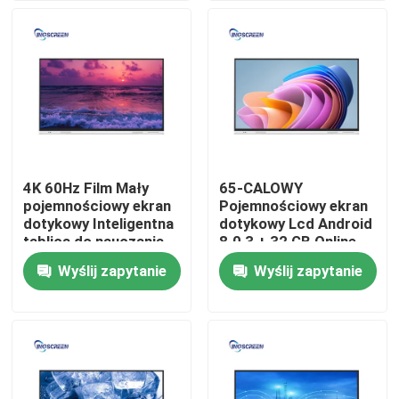
O nas
Wycieczka po fabryce
Kontrola jakości
4K 60Hz Film Mały
65-CALOWY
pojemnościowy ekran
Pojemnościowy ekran
Skontaktuj się z nami
dotykowy Inteligentna
dotykowy Lcd Android
tablica do nauczania
8.0 3 + 32 GB Online
Smart Board Free
Wyślij zapytanie
Wyślij zapytanie
Poprosić o wycenę
Pojemnościowa tablica interaktywna
Tablica interaktywna All In One