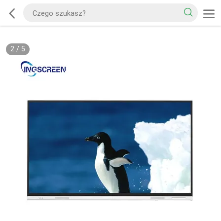
2
/
5