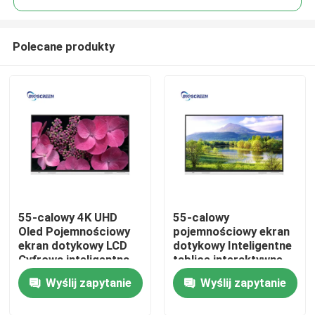
Polecane produkty
55-calowy 4K UHD
55-calowy
Dom
Oled Pojemnościowy
pojemnościowy ekran
ekran dotykowy LCD
dotykowy Inteligentne
Cyfrowa inteligentna
tablice interaktywne
Produkty
tablica do nauczania
dla edukacji
Wyślij zapytanie
Wyślij zapytanie
Filmy