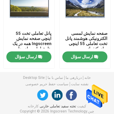
تخته سفید تعاملی IR
تخته سیاه تعاملی
صفحه نمایش لمسی
پانل تعاملی تخت 55
الکترونیکی هوشمند پانل
اینچی صفحه نمایش
تخت تعاملی 55 اینچی
Ingscreen همه در یک
صفحه تخت تعاملی
برای کنفرانس
پنل تعاملی برای جلسه
ارسال سؤال
ارسال سؤال
LCD Video Wall
کیوسک تابلوهای دیجیتال
خانه
دربارهی ما
تماس با ما
Desktop Site
نقشه سایت
سیاست حفظ حریم خصوصی
کامپیوتر هوشمند OPS
کیفیت
تخته سفید تعاملی خازنی
کارخانه
پایه وایت برد تعاملی
چین.Copyright © 2026 Ingscreen Technology