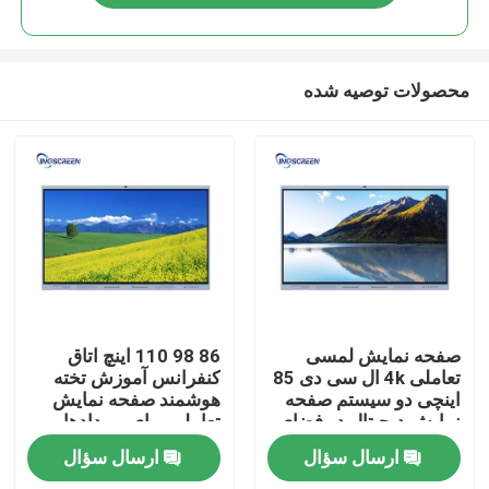
محصولات توصیه شده
خانه
صفحه نمایش لمسی
86 98 110 اینچ اتاق
تعاملی 4k ال سی دی 85
کنفرانس آموزش تخته
اینچی دو سیستم صفحه
هوشمند صفحه نمایش
محصولات
نمایش دیجیتال در فضای
تعاملی برای رویدادها
باز
ارسال سؤال
ارسال سؤال
فیلم های