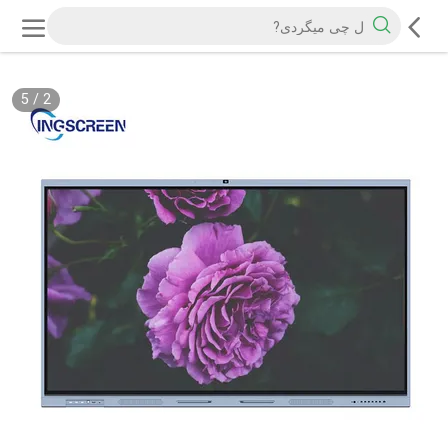
5
/
2