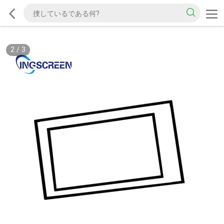
2
/
3