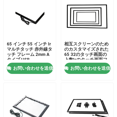
企業情報
会社案内
65 インチ 55 インチ Ir
相互スクリーンのため
品質管理
マルチタッチ 赤外線タ
のカスタマイズされた
ッチ フレーム 2mm A
65 32のタッチ画面の
タイプ USB
上敷Irのタッチ画面フ
お問い合わせ
レームの上敷
お問い合わせを送信
お問い合わせを送信
見積依頼
静電容量式インタラクティブホワイトボード
1相互Whiteboardのすべて