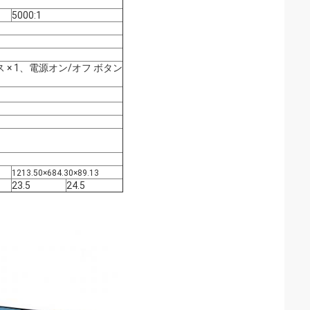
5000:1
ェイス × 1、電源オン/オフ ボタン
1213.50×684.30×89.13
23.5
24.5