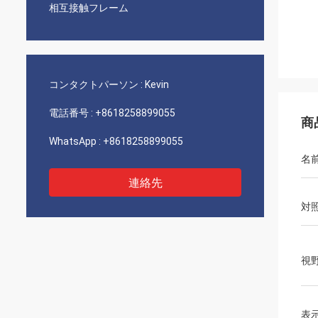
相互接触フレーム
コンタクトパーソン :
Kevin
電話番号 :
+8618258899055
商
WhatsApp :
+8618258899055
名
連絡先
対
視
表