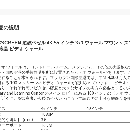
品の説明
NGSCREEN 超狭ベゼル 4K 55 インチ 3x3 ウォール マウ
 液晶 ビデオ ウォール
デオ ウォールは、コントロール ルーム、スタジアム、その他の大規模
ンド国際空港の手荷物受取所に設置されたビデオ ウォールがあります。
察することが求められます。マッカラン国際空港では、年間 4,000 万
能する 100 スクリーンのビデオ ウォールが使用されています。 .ビデ
あり、それぞれ高いピクセル密度と大きなサイズの両方を必要とする小規模な
brary and Learning Center のメイン ロビーにある 100 
、近くにいる観察者が今後のイベントについて読むのに十分な解像度を
イズ
46インチ
49インチ
決
1080P
的な縫い目 (mm)
3.5
ラーサポート
16.7M