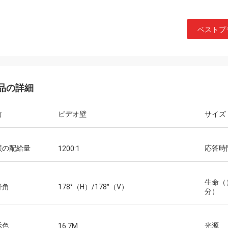
ベストプ
品の詳細
前
ビデオ壁
サイズ
照の配給量
応答時
1200:1
生命（
野角
178°（H）/178°（V）
分）
示色
光源
16.7M