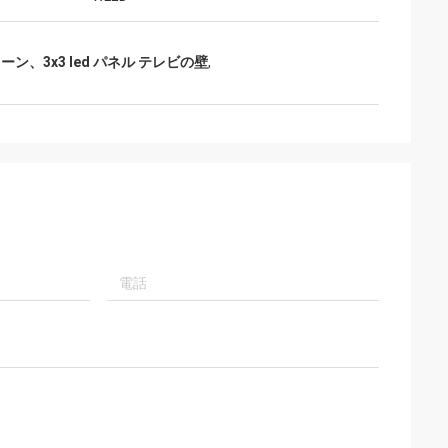
リーン、3x3 led パネル テレビの壁
,