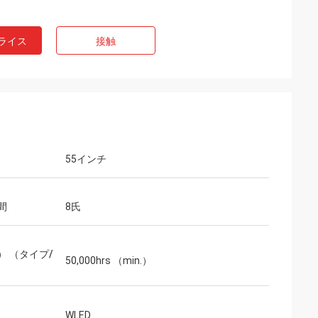
ライス
接触
55インチ
間
8氏
） （タイプ/
50,000hrs （min.）
WLED