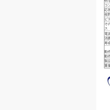
明る
コ
応答
視野
ビ
そ
ス
電
消
寿命
動
動
製品
重量