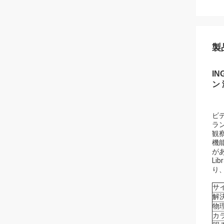
製
I
ン
ビ
ラ
観
機
が
Li
り
サ
解
物理
カ