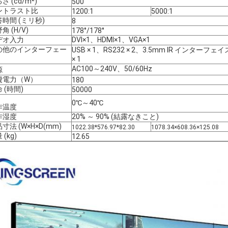
さ (cd/m²)
500
ントラスト比
1200:1
5000:1
時間 (ミリ秒)
8
角 (H/V)
178°/178°
デオ入力
DVI×1、HDMI×1、VGA×1
の他のインターフェー
USB × 1、RS232 × 2、3.5mm IR インターフ
× 1
源
AC100～240V、50/60Hz
費電力（W）
180
 (時間)
50000
0℃～40℃
作温度
作湿度
20% ～ 90% (結露なきこと)
寸法 (W×H×D(mm)
1022.38*576.97*82.30
1078.34×608.36×125.08
 (kg)
12.65