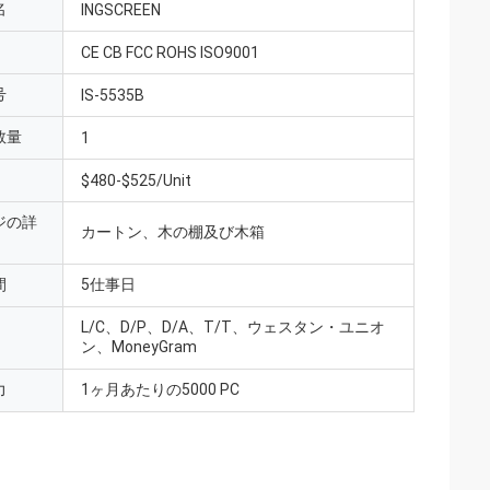
名
INGSCREEN
CE CB FCC ROHS ISO9001
号
IS-5535B
数量
1
$480-$525/Unit
ジの詳
カートン、木の棚及び木箱
間
5仕事日
L/C、D/P、D/A、T/T、ウェスタン・ユニオ
ン、MoneyGram
力
1ヶ月あたりの5000 PC