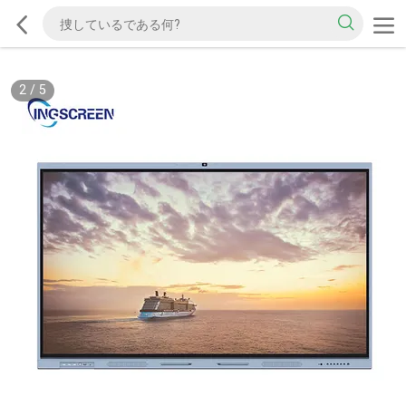
2
/
5