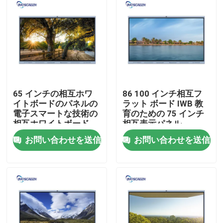
企業情報
会社案内
品質管理
65 インチの相互ホワ
86 100 インチ相互フ
イトボードのパネルの
ラット ボード IWB 教
電子スマートな技術の
育のための 75 インチ
お問い合わせ
相互ホワイトボード
相互表示パネル
お問い合わせを送信
お問い合わせを送信
見積依頼
静電容量式インタラクティブホワイトボード
1相互Whiteboardのすべて