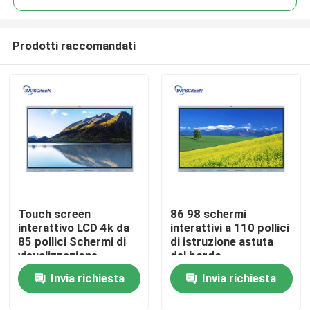
Prodotti raccomandati
Touch screen
86 98 schermi
Casa
interattivo LCD 4k da
interattivi a 110 pollici
85 pollici Schermi di
di istruzione astuta
visualizzazione
del bordo
Prodotti
digitale per esterni a
dell'auditorium per gli
Invia richiesta
Invia richiesta
doppio sistema
eventi
Video