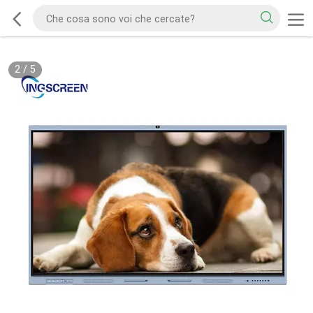
2
/
5