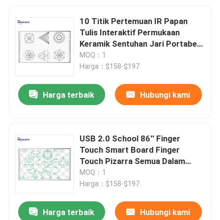
10 Titik Pertemuan IR Papan
Tulis Interaktif Permukaan
Keramik Sentuhan Jari Portabel
Interaktif
MOQ：1
Harga：$158-$197
Harga terbaik
Hubungi kami
USB 2.0 School 86'' Finger
Touch Smart Board Finger
Touch Pizarra Semua Dalam
Satu Papan Tulis
MOQ：1
Harga：$158-$197
Harga terbaik
Hubungi kami