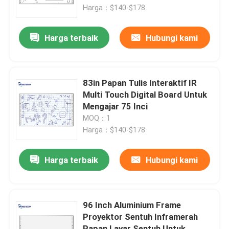
Harga：$140-$178
Tentang kita
Harga terbaik
Hubungi kami
Wisata pabrik
83in Papan Tulis Interaktif IR
Kontrol kualitas
Multi Touch Digital Board Untuk
Mengajar 75 Inci
MOQ：1
Hubungi kami
Harga：$140-$178
Quote request suatu
Harga terbaik
Hubungi kami
Papan Tulis Interaktif Kapasitif
96 Inch Aluminium Frame
Proyektor Sentuh Inframerah
Papan Tulis Interaktif Semua Dalam Satu
Papan Layar Sentuh Untuk