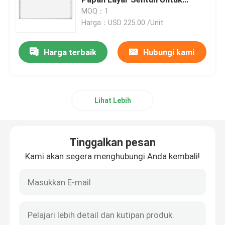
Sekolah
MOQ：1
Harga：USD 225.00 /Unit
Papan tulis Interaktif IR
Harga terbaik
Hubungi kami
Papan Hitam Interaktif
panel datar interaktif
Lihat Lebih
Dinding Video LCD
Tinggalkan pesan
Kios papan nama digital
Kami akan segera menghubungi Anda kembali!
PC OPS cerdas
Stand Papan Tulis Interaktif