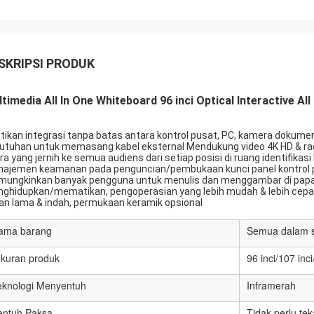
SKRIPSI PRODUK
timedia All In One Whiteboard 96 inci Optical Interactive Al
tikan integrasi tanpa batas antara kontrol pusat, PC, kamera dokumen,
utuhan untuk memasang kabel eksternal Mendukung video 4K HD & rad
ra yang jernih ke semua audiens dari setiap posisi di ruang identifika
ajemen keamanan pada penguncian/pembukaan kunci panel kontrol pus
ungkinkan banyak pengguna untuk menulis dan menggambar di papan
ghidupkan/mematikan, pengoperasian yang lebih mudah & lebih cepat 
an lama & indah, permukaan keramik opsional
ama barang
Semua dalam s
Ukuran produk
96 inci/107 inci
eknologi Menyentuh
Inframerah
entuh Paksa
Tidak perlu te