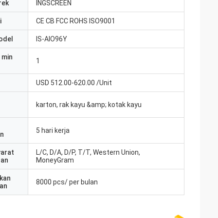
rek
INGSCREEN
i
CE CB FCC ROHS ISO9001
odel
IS-AIO96Y
 min
1
USD 512.00-620.00 /Unit
karton, rak kayu &amp; kotak kayu
5 hari kerja
an
yarat
L/C, D/A, D/P, T/T, Western Union,
ran
MoneyGram
kan
8000 pcs/ per bulan
an