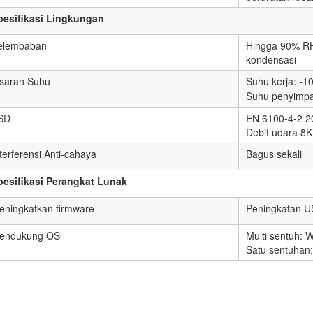
pesifikasi Lingkungan
elembaban
Hingga 90% RH
kondensasi
isaran Suhu
Suhu kerja: -
Suhu penyimp
SD
EN 6100-4-2 2
Debit udara 8
terferensi Anti-cahaya
Bagus sekali
pesifikasi Perangkat Lunak
eningkatkan firmware
Peningkatan U
endukung OS
Multi sentuh:
Satu sentuhan