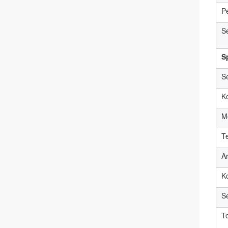
P
S
Sp
S
K
M
T
A
K
S
T