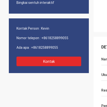
Bingkai sentuh interaktif
Kontak Person :
Kevin
Nomor telepon :
+8618258899055
DE
Ada apa :
+8618258899055
Na
Kontak
Uku
Ras
Pem