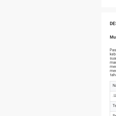
DE
Mul
Pas
keb
sua
man
mem
men
tah
N
.
T
S