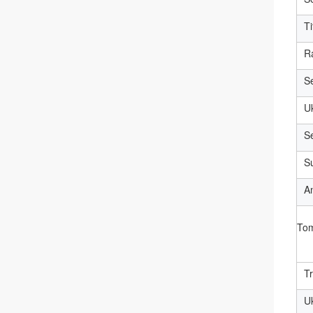
T
R
S
U
S
Su
A
To
T
U