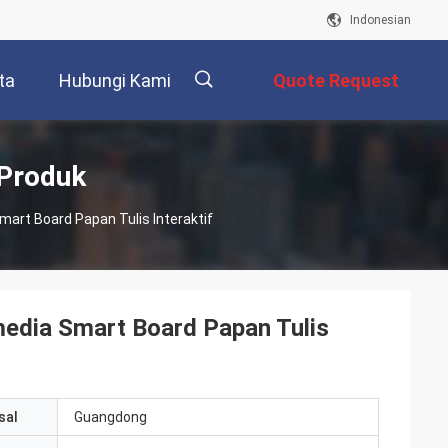
Indonesian
ta
Hubungi Kami
Quote Request
Suatu
描
 Produk
Smart Board Papan Tulis Interaktif
述
imedia Smart Board Papan Tulis
sal
Guangdong