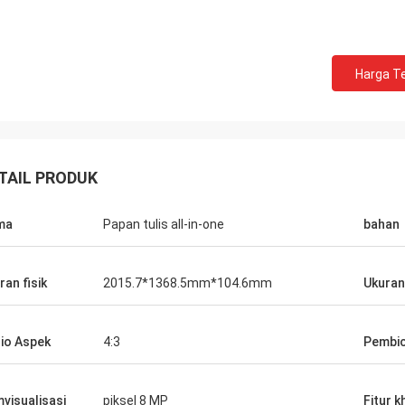
Harga Te
TAIL PRODUK
ma
Papan tulis all-in-one
bahan
ran fisik
2015.7*1368.5mm*104.6mm
Ukuran
io Aspek
4:3
Pembi
visualisasi
piksel 8 MP
Fitur 