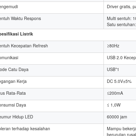
engemudi
Driver gratis,
entuh Waktu Respons
Multi sentuh: 
Satu sentuhan
esifikasi Listrik
entuh Kecepatan Refresh
≥80Hz
omunikasi
USB 2.0 Kecep
ode Catu Daya
USB*1
egangan Kerja
DC 5.0V±5%
rus Rata-Rata
≤200mA
onsumsi Daya
≤ 1,0W
eumur Hidup LED
60000 jam
oleran terhadap kesalahan
Mampu bekerja 
berurutan rusa