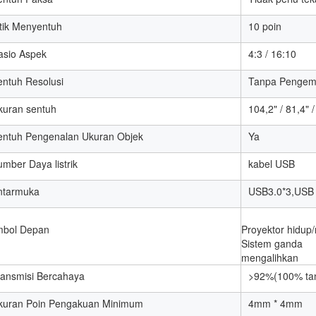
itik Menyentuh
10 poin
asio Aspek
4:3 / 16:10
entuh Resolusi
Tanpa Pengem
kuran sentuh
104,2" / 81,4" /
entuh Pengenalan Ukuran Objek
Ya
mber Daya listrik
kabel USB
ntarmuka
USB3.0*3,USB
mbol Depan
Proyektor hidup/
Sistem ganda
mengalihkan
ransmisi Bercahaya
>92%(100% ta
kuran Poin Pengakuan Minimum
4mm * 4mm