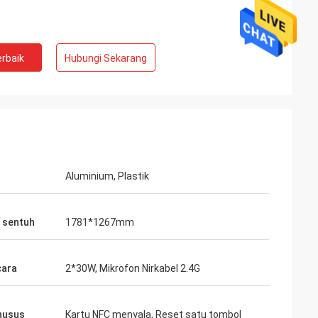
rbaik
Hubungi Sekarang
Aluminium, Plastik
 sentuh
1781*1267mm
cara
2*30W, Mikrofon Nirkabel 2.4G
khusus
Kartu NFC menyala, Reset satu tombol