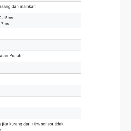
 pasang dan mainkan
10-15ms
: 7ms
atan Penuh
jika kurang dari 10% sensor tidak
k