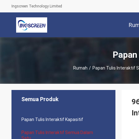
Ingscreen Technology Limited
Ru
Papan 
Rumah
/
Papan Tulis Interaktif
Semua Produk
96
In
Papan Tulis Interaktif Kapasitif
Papan Tulis Interaktif Semua Dalam
Satu