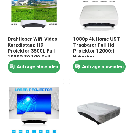
Über uns
Fabrik Tour
Drahtloser Wifi-Video-
1080p 4k Home UST
Kurzdistanz-HD-
Tragbarer Full-Hd-
Projektor 3500L Full
Projektor 12000:1
Qualitätskontrolle
1080P 80 100 Zoll
Heimkino
Anfrage absenden
Anfrage absenden
Kontakt
Referenzen
Kapazitives interaktives Whiteboard
Alle in einem wechselwirkenden Whiteboard