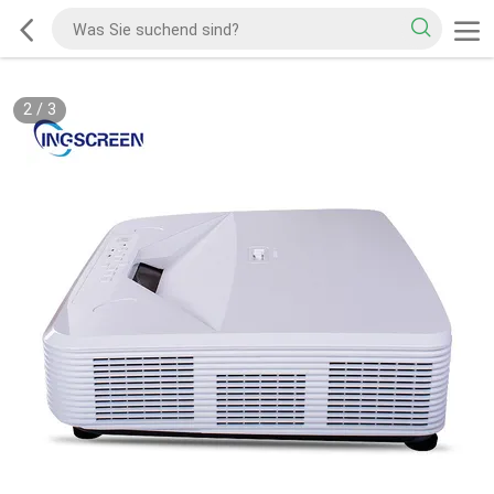
2
/
3