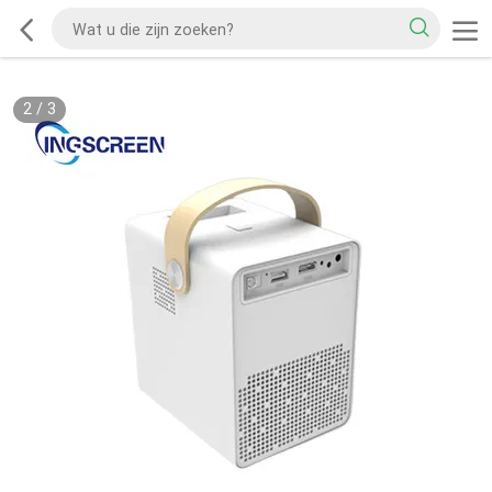
2
/
3