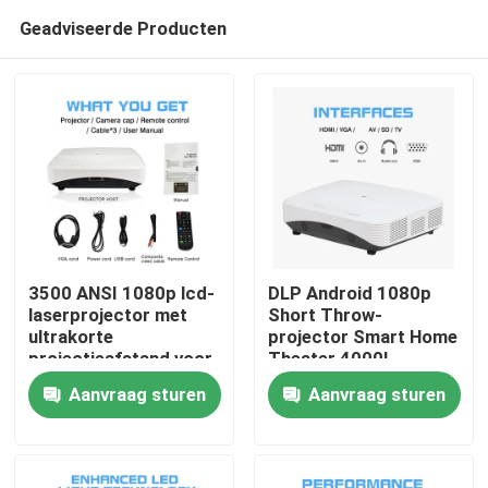
Geadviseerde Producten
3500 ANSI 1080p lcd-
DLP Android 1080p
laserprojector met
Short Throw-
ultrakorte
projector Smart Home
Thuis
projectieafstand voor
Theater 4000L
thuisbioscoop
Aanvraag sturen
Aanvraag sturen
Producten
Videos