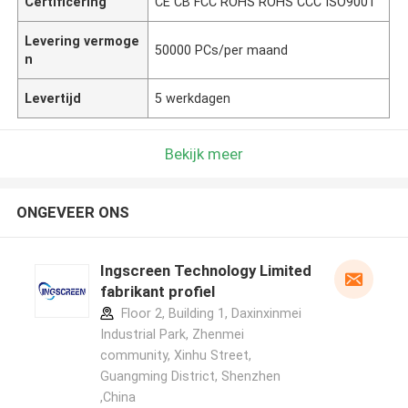
Certificering
CE CB FCC ROHS ROHS CCC ISO9001
Levering vermoge
50000 PCs/per maand
n
Levertijd
5 werkdagen
Bekijk meer
ONGEVEER ONS
Ingscreen Technology Limited
fabrikant profiel
Floor 2, Building 1, Daxinxinmei
Industrial Park, Zhenmei
community, Xinhu Street,
Guangming District, Shenzhen
,China