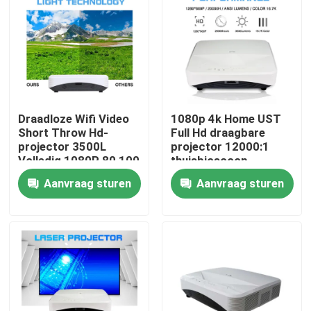
Over ons
Fabrieksreis
Draadloze Wifi Video
1080p 4k Home UST
Kwaliteitscontrole
Short Throw Hd-
Full Hd draagbare
projector 3500L
projector 12000:1
Volledig 1080P 80 100
thuisbioscoop
Contacteer ons
inch
Aanvraag sturen
Aanvraag sturen
Vraag een offerte aan
Capacitief interactief whiteboard
Allen in Één Interactieve Whiteboard