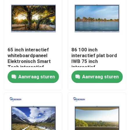
Over ons
Fabrieksreis
65 inch interactief
86 100 inch
Kwaliteitscontrole
whiteboardpaneel
interactief plat bord
Elektronisch Smart
IWB 75 inch
Tech interactief
interactief
Contacteer ons
whiteboard
displaypaneel voor
Aanvraag sturen
Aanvraag sturen
lesgeven
Vraag een offerte aan
Capacitief interactief whiteboard
Allen in Één Interactieve Whiteboard