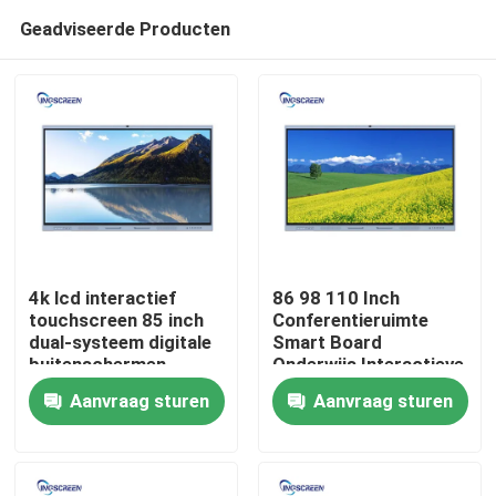
Geadviseerde Producten
4k lcd interactief
86 98 110 Inch
touchscreen 85 inch
Conferentieruimte
dual-systeem digitale
Smart Board
Thuis
buitenschermen
Onderwijs Interactieve
schermen voor
Aanvraag sturen
Aanvraag sturen
evenementen
Producten
Videos