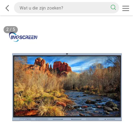
2
/
5