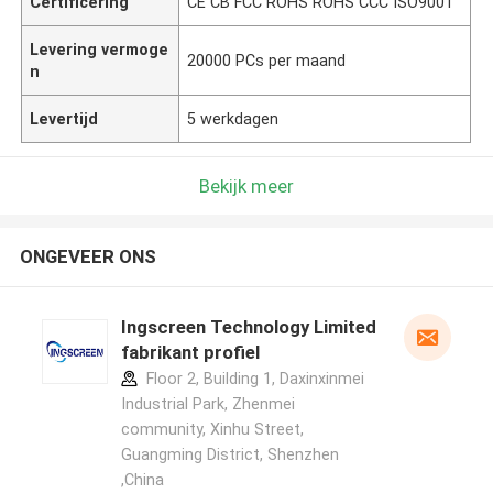
Certificering
CE CB FCC ROHS ROHS CCC ISO9001
Levering vermoge
20000 PCs per maand
n
Levertijd
5 werkdagen
Bekijk meer
ONGEVEER ONS
Ingscreen Technology Limited
fabrikant profiel
Floor 2, Building 1, Daxinxinmei
Industrial Park, Zhenmei
community, Xinhu Street,
Guangming District, Shenzhen
,China