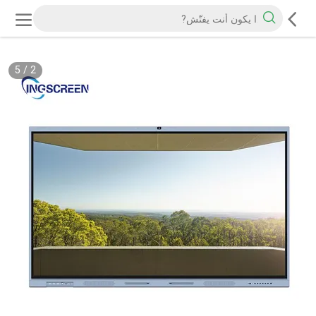
5
/
2